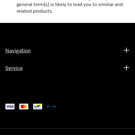
general term(s) is likely to lead you to similiar and
related products.
Navigation
Service