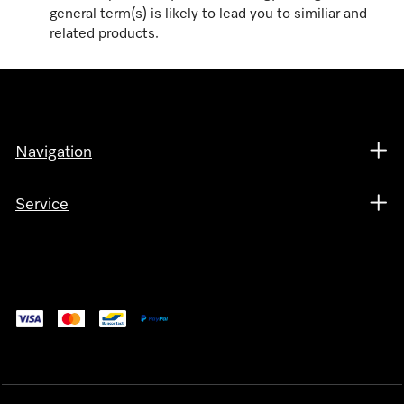
general term(s) is likely to lead you to similiar and
related products.
Navigation
Service