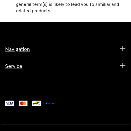
general term(s) is likely to lead you to similiar and
related products.
Navigation
Service