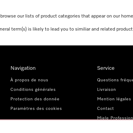
r browse our lists of product categories that appear on our hom
eral term(s) is likely to lead you to similiar and related product
Navigation
Service
À propos de nous
Questions fréqu
Conditions générales
Livraison
Protection des donnée
Mention légales
Paramètres des cookies
Contact
Miele Profession