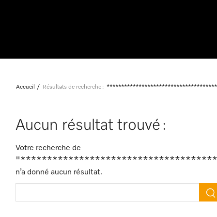
Accueil
Résultats de recherche :
**************************************
Aucun résultat trouvé :
Votre recherche de
"************************************
n’a donné aucun résultat.