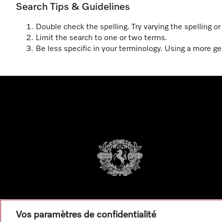
Search Tips & Guidelines
Double check the spelling. Try varying the spelling o
Limit the search to one or two terms.
Be less specific in your terminology. Using a more gen
Vos paramètres de confidentialité