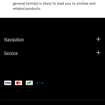
general term(s) is likely to lead you to similiar and
related products.
Navigation
Service