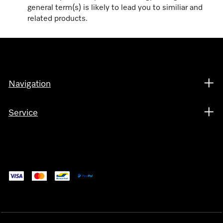
general term(s) is likely to lead you to similiar and
related products.
Navigation
Service