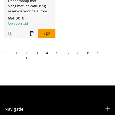
Doseerpomp met 
slang met indicatie leeg 
reservoir voor de autom. 
dos. van vloeib. 
554,00 €
reinigingsmiddelen.
Op voorraad
1
2
3
4
5
6
7
8
9
Navigatie