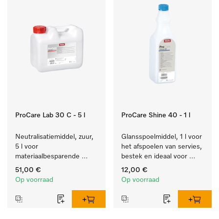
ProCare Lab 30 C - 5 l
ProCare Shine 40 - 1 l
Neutralisatiemiddel, zuur, 
Glansspoelmiddel, 1 l voor 
5 l voor 
het afspoelen van servies, 
materiaalbesparende 
bestek en ideaal voor 
machinale reiniging van 
glazen.
51,00 €
12,00 €
laboratoriumglaswerk en -
Op voorraad
Op voorraad
gerei.