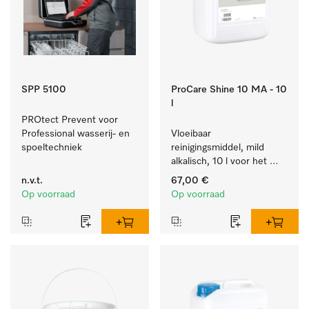
SPP 5100
ProCare Shine 10 MA - 10
l
PROtect Prevent voor 
Professional wasserij- en 
Vloeibaar 
spoeltechniek
reinigingsmiddel, mild 
alkalisch, 10 l voor het 
reinigen van lichte 
n.v.t.
67,00 €
vervuiling op servies, 
Op voorraad
Op voorraad
bestek en glazen.