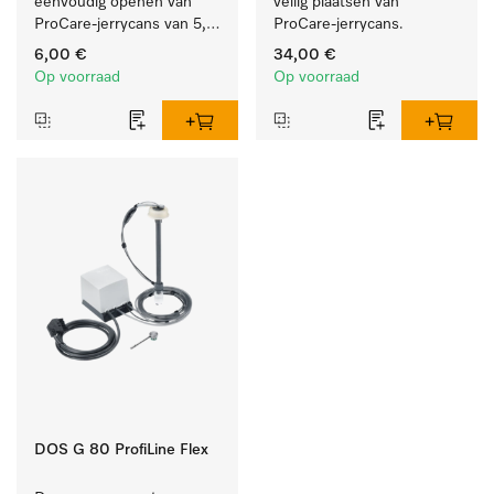
eenvoudig openen van 
veilig plaatsen van 
ProCare-jerrycans van 5, 
ProCare-jerrycans. 
10 en 20 l.
6,00 €
34,00 €
Op voorraad
Op voorraad
DOS G 80 ProfiLine Flex