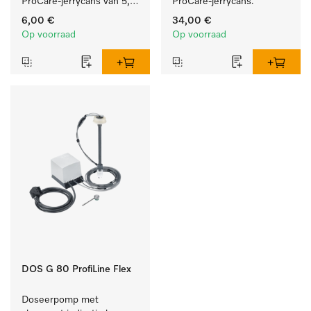
ProCare-jerrycans van 5, 
ProCare-jerrycans. 
10 en 20 l.
6,00 €
34,00 €
Op voorraad
Op voorraad
DOS G 80 ProfiLine Flex
Doseerpomp met 