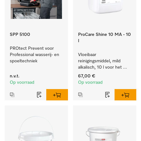
SPP 5100
ProCare Shine 10 MA - 10
l
PROtect Prevent voor 
Professional wasserij- en 
Vloeibaar 
spoeltechniek
reinigingsmiddel, mild 
alkalisch, 10 l voor het 
reinigen van lichte 
n.v.t.
67,00 €
vervuiling op servies, 
Op voorraad
Op voorraad
bestek en glazen.