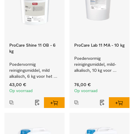
ProCare Shine 11 OB - 6
ProCare Lab 11 MA - 10 kg
kg
Poedervormig 
Poedervormig 
reinigingsmiddel, mild-
reinigingsmiddel, mild 
alkalisch, 10 kg voor 
alkalisch, 6 kg voor het 
materiaalbesparende 
reinigen van sterk vervuild 
machinale reiniging van 
43,00 €
76,00 €
servies, bestek en glazen.
laboratoriumglaswerk en -
Op voorraad
Op voorraad
gerei.