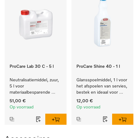
ProCare Lab 30 C - 5 l
ProCare Shine 40 - 1 l
Neutralisatiemiddel, zuur, 
Glansspoelmiddel, 1 l voor 
5 l voor 
het afspoelen van servies, 
materiaalbesparende 
bestek en ideaal voor 
machinale reiniging van 
glazen.
51,00 €
12,00 €
laboratoriumglaswerk en -
Op voorraad
Op voorraad
gerei.