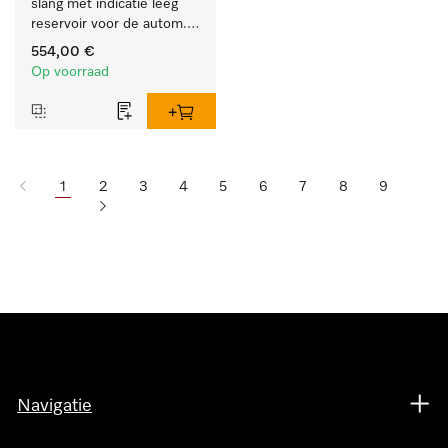
slang met indicatie leeg 
reservoir voor de autom. 
dos. van vloeib. 
554,00 €
reinigingsmiddelen.
Op voorraad
1
2
3
4
5
6
7
8
9
Navigatie