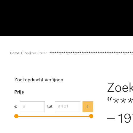
Home
Zoekresultaten:
***********************************************
Zoekopdracht verfijnen
Zoek
Prijs
“**
€
tot
– 19