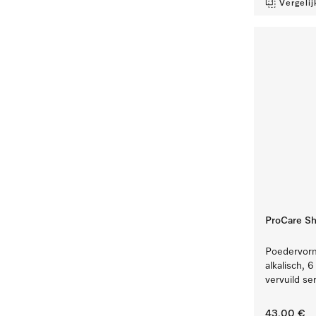
Vergelij
ProCare Sh
Poedervormi
alkalisch, 
vervuild se
43,00 €