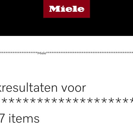
*********************Miele************************************************
resultaten voor
*******************
7 items