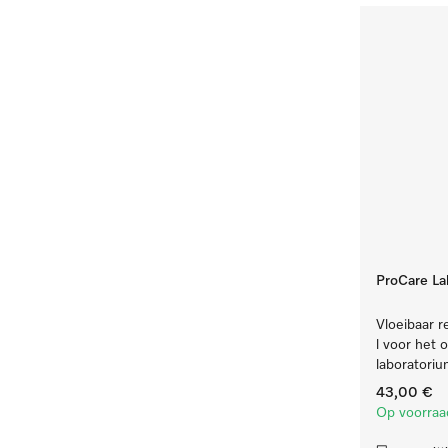
ProCare La
Vloeibaar re
l voor het 
laboratori
43,00 €
Op voorraa