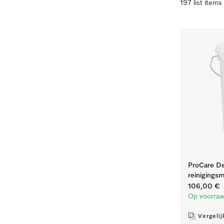
197 list items
ProCare De
reinigingsm
106,00 €
Op voorraa
Vergelij