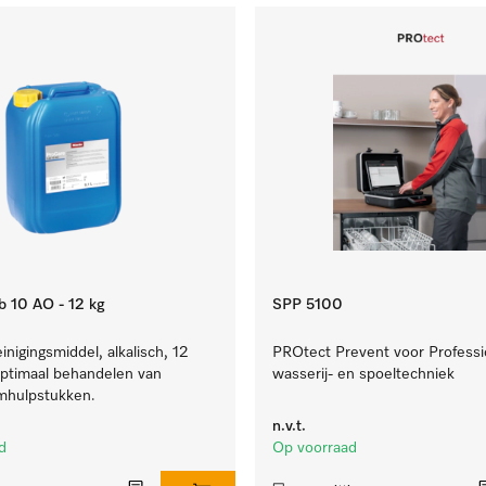
b 10 AO - 12 kg
SPP 5100
inigingsmiddel, alkalisch, 12
PROtect Prevent voor Professi
optimaal behandelen van
wasserij- en spoeltechniek
umhulpstukken.
n.v.t.
d
Op voorraad