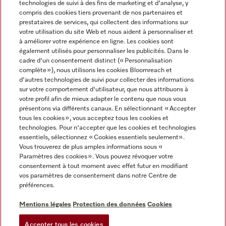
technologies de suivi à des fins de marketing et d'analyse, y
compris des cookies tiers provenant de nos partenaires et
FRANÇAIS
prestataires de services, qui collectent des informations sur
votre utilisation du site Web et nous aident à personnaliser et
à améliorer votre expérience en ligne. Les cookies sont
également utilisés pour personnaliser les publicités. Dans le
cadre d'un consentement distinct (« Personnalisation
complète »), nous utilisons les cookies Bloomreach et
Miele sur Facebook
Miele sur Youtube
Miele sur Instagram
Miele sur Pinterest
d'autres technologies de suivi pour collecter des informations
sur votre comportement d'utilisateur, que nous attribuons à
votre profil afin de mieux adapter le contenu que nous vous
présentons via différents canaux. En sélectionnant « Accepter
tous les cookies », vous acceptez tous les cookies et
technologies. Pour n'accepter que les cookies et technologies
Informations légales
essentiels, sélectionnez « Cookies essentiels seulement».
Vous trouverez de plus amples informations sous «
CGV
Paramètres des cookies ». Vous pouvez révoquer votre
Protection des données
consentement à tout moment avec effet futur en modifiant
Conditions d’utilisation
vos paramètres de consentement dans notre Centre de
préférences.
Déclaration d'accessibilité
Digital Services Act
Mentions légales
Protection des données
Cookies
Formulaire de rétractation
Accepter tous les cookies