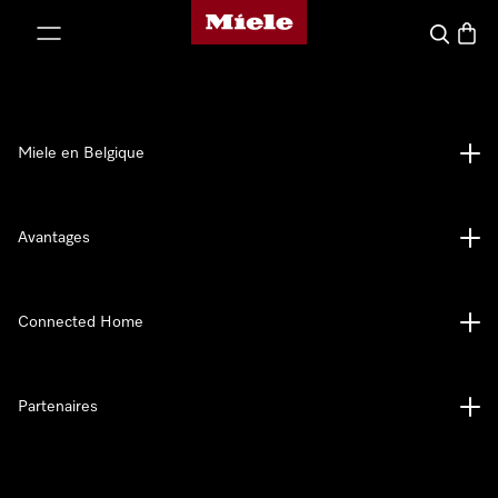
Page d'accueil de Miele
er au contenu
Search
Baske
Miele en Belgique
Avantages
Connected Home
Partenaires