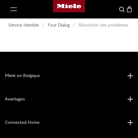
Page d'accueil de Miele
er au contenu
Search
Baske
/
Service clientèle
/
Four Dialog
/
Résolution des problèmes
Miele en Belgique
Avantages
Connected Home