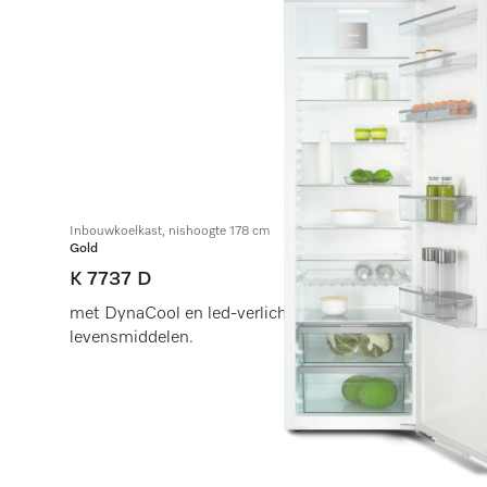
Hebt u h
Inbouwkoelkast, nishoogte 178 cm
Gold
K 7737 D
met DynaCool en led-verlichting voor de praktische op
levensmiddelen.