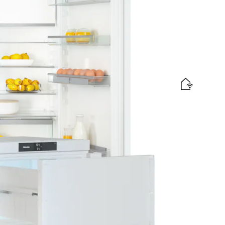
is levering
d-verlichting voor meer comfort.
abel
is levering