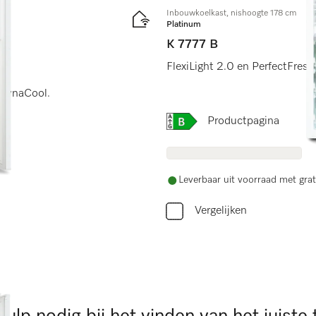
Inbouwkoelkast, nishoogte 178 cm
Platinum
K 7777 B
FlexiLight 2.0 en PerfectFresh
n DynaCool.
Online Label Flag, Energi
Productpagina
Leverbaar uit voorraad met grat
Vergelijken