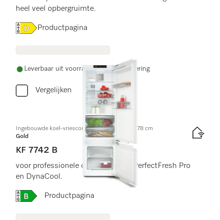
heel veel opbergruimte.
Online Label Flag, Energielabel
Productpagina
Leverbaar uit voorraad met gratis levering
Vergelijken
Ingebouwde koel-vriescombinatie, nishoogte 178 cm
Gold
KF 7742 B
voor professionele opslag, dankzij PerfectFresh Pro
en DynaCool.
Online Label Flag, Energielabel
Productpagina