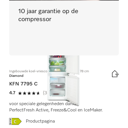
10 jaar garantie op de
compressor
Ingebouwde koel-vriescombinatie, nishoogte 178 cm
Diamond
KFN 7795 C
4.7
(3 beoordelingen)
4.7 sterren van de 5
voor speciale gelegenheden dankzij
PerfectFresh Active, Freeze&Cool en IceMaker.
Online Label Flag, Energielabel
Productpagina