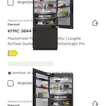
Vergelijken
MasterCool-koel-diepvriescombinatie
Diamond
KFMC 3844 R
MasterFresh Pro | Camera&#39;s | Longlife
AirClean System | IceMaker | BrilliantLight Pro
Online Label Flag, Energielabel
Leverbaar uit voorraad met gratis levering
Vergelijken
MasterCool-koel-diepvriescombinatie
Diamond