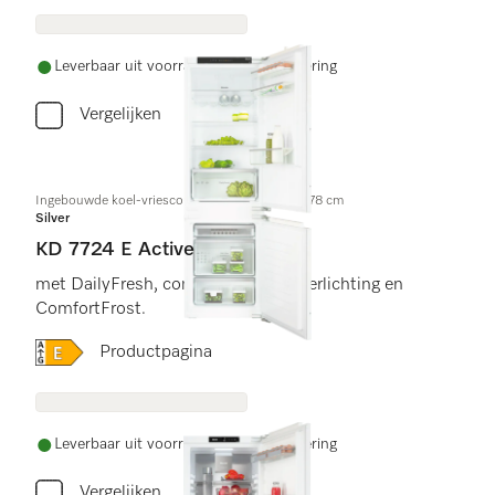
Leverbaar uit voorraad met gratis levering
Vergelijken
Ingebouwde koel-vriescombinatie, nishoogte 178 cm
Silver
KD 7724 E Active
met DailyFresh, comfortabele led-verlichting en
ComfortFrost.
Online Label Flag, Energielabel
Productpagina
Leverbaar uit voorraad met gratis levering
Vergelijken