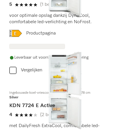
5
(1 beoordeling)
5 sterren van de 5
voor optimale opslag dankzij DynaCool,
comfortabele led-verlichting en NoFrost.
Online Label Flag, Energielabel
Productpagina
Leverbaar uit voorraad met gratis levering
Vergelijken
Ingebouwde koel-vriescombinatie, nishoogte 178 cm
Silver
KDN 7724 E Active
4
(2 beoordelingen)
4 sterren van de 5
met DailyFresh ExtraCool, comfortabele led-