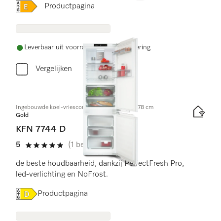
Online Label Flag, Energielabel
Productpagina
Leverbaar uit voorraad met gratis levering
Vergelijken
Ingebouwde koel-vriescombinatie, nishoogte 178 cm
Gold
KFN 7744 D
5
(1 beoordeling)
5 sterren van de 5
de beste houdbaarheid, dankzij PerfectFresh Pro,
led-verlichting en NoFrost.
Online Label Flag, Energielabel
Productpagina