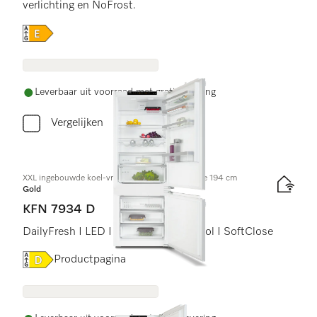
verlichting en NoFrost.
Online Label Flag, Energielabel
Leverbaar uit voorraad met gratis levering
Vergelijken
XXL ingebouwde koel-vriescombinatie, nishoogte 194 cm
Gold
KFN 7934 D
DailyFresh I LED I NoFrost I DynaCool I SoftClose
Online Label Flag, Energielabel
Productpagina