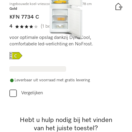
Ingebouwde koel-vriescombinatie, nishoogte 178 cm
Gold
KFN 7734 C
4
(1 beoordeling)
4 sterren van de 5
voor optimale opslag dankzij DynaCool,
comfortabele led-verlichting en NoFrost.
Online Label Flag, Energielabel
Leverbaar uit voorraad met gratis levering
Vergelijken
Hebt u hulp nodig bij het vinden
van het juiste toestel?