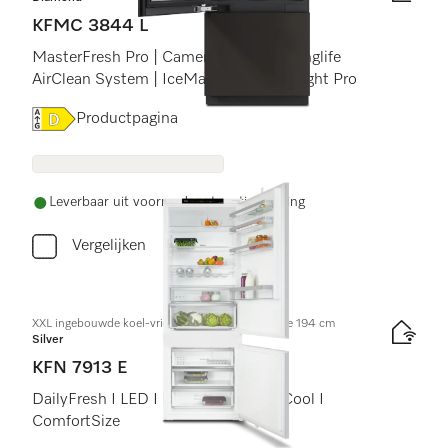
KFMC 3844 L
MasterFresh Pro | Camera&#39;s | Longlife
AirClean System | IceMaker | BrilliantLight Pro
Online Label Flag, Energielabel
Productpagina
Leverbaar uit voorraad met gratis levering
Vergelijken
XXL ingebouwde koel-vriescombinatie, nishoogte 194 cm
Silver
KFN 7913 E
DailyFresh I LED I NoFrost I DuplexCool I
ComfortSize