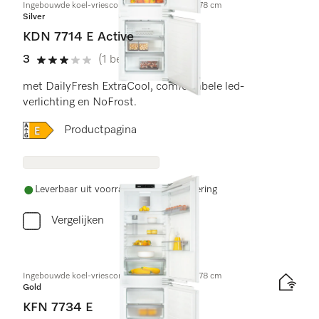
Ingebouwde koel-vriescombinatie, nishoogte 178 cm
Silver
KDN 7714 E Active
3
(1 beoordeling)
3 sterren van de 5
met DailyFresh ExtraCool, comfortabele led-
verlichting en NoFrost.
Online Label Flag, Energielabel
Productpagina
Leverbaar uit voorraad met gratis levering
Vergelijken
Ingebouwde koel-vriescombinatie, nishoogte 178 cm
Gold
KFN 7734 E