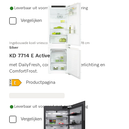
Leverbaar uit voorraad met gratis levering
Vergelijken
Ingebouwde koel-vriescombinatie, nishoogte 178 cm
Silver
KD 7714 E Active
met DailyFresh, comfortabele led-verlichting en
ComfortFrost.
Online Label Flag, Energielabel
Productpagina
Leverbaar uit voorraad met gratis levering
Vergelijken