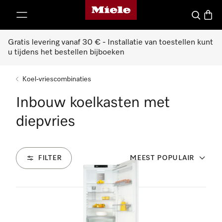
Miele homepage
ct naar inhoud
Wat zoek 
Winke
Gratis levering vanaf 30 € - Installatie van toestellen kunt
u tijdens het bestellen bijboeken
Koel-vriescombinaties
Inbouw koelkasten met
diepvries
FILTER
MEEST POPULAIR
22
Producten