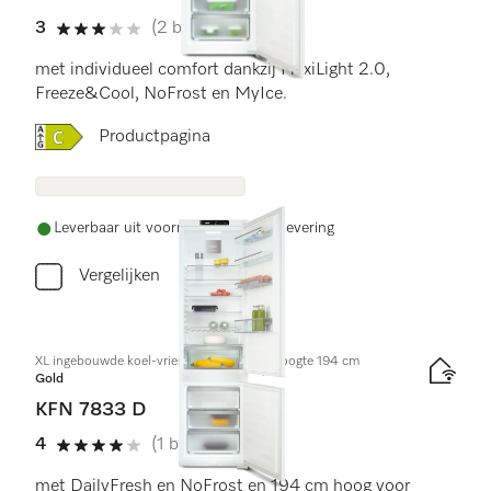
3
(2 beoordelingen)
3 sterren van de 5
met individueel comfort dankzij FlexiLight 2.0,
Freeze&Cool, NoFrost en MyIce.
Online Label Flag, Energielabel
Productpagina
Leverbaar uit voorraad met gratis levering
Vergelijken
XL ingebouwde koel-vriescombinatie, nishoogte 194 cm
Gold
KFN 7833 D
4
(1 beoordeling)
4 sterren van de 5
met DailyFresh en NoFrost en 194 cm hoog voor