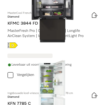
MasterCool FrenchDoor
Diamond
KFMC 3844 FD
MasterFresh Pro | Camera&#39;s | Longlife
AirClean System | IceMaker | BrilliantLight Pro
Online Label Flag, Energielabel
Leverbaar uit voorraad met gratis levering
Vergelijken
Ingebouwde koel-vriescombinatie, nishoogte 178 cm
Diamond
KFN 7785 C