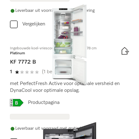
Leverbaar uit voorraad met gratis levering
Vergelijken
Ingebouwde koel-vriescombinatie, nishoogte 178 cm
Platinum
KF 7772 B
1
(1 beoordeling)
1 sterren van de 5
met PerfectFresh Active voor optimale versheid en
DynaCool voor optimale opslag.
Online Label Flag, Energielabel
Productpagina
Leverbaar uit voorraad met gratis levering