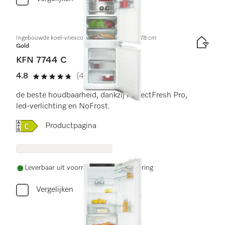
Ingebouwde koel-vriescombinatie, nishoogte 178 cm
Gold
KFN 7744 C
4.8
(4 beoordelingen)
4.8 sterren van de 5
de beste houdbaarheid, dankzij PerfectFresh Pro,
led-verlichting en NoFrost.
Online Label Flag, Energielabel
Productpagina
Leverbaar uit voorraad met gratis levering
Vergelijken