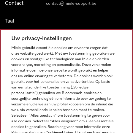
Contact
contact@miele-support.be
Taal
NEDERLANDS
Uw privacy-instellingen
Miele gebruikt essentiële cookies om ervoor te zorgen dat
onze website goed werkt. Met uw toestemming gebruiken we
cookies en soortgelijke technologieën van Miele en derden
voor analyse, marketing en personalisatie. Deze verzamelen
informatie over hoe onze website wordt gebruikt en helpen
Miele op Facebook
Miele op Youtube
Miele op Instagram
Miele op Pinterest
ons uw online ervaring te verbeteren. De cookies worden ook
gebruikt voor het personaliseren van advertenties. Op basis
van een afzonderlijke toestemming („Volledige
personalisatie“) gebruiken we Bloomreach-cookies en
soortgelijke technologieën om informatie over uw gedrag te
verzamelen, die we aan uw profiel koppelen om de inhoud die
Wettelijke Informatie
we u via verschillende kanalen tonen op maat te maken.
Selecteer "Alles toestaan" om toestemming te geven voor
Algemene voorwaarden
alle cookies. Selecteer "Alles weigeren" om alleen essentiële
Privacybeleid
cookies te gebruiken. Raadpleeg voor meer informatie onze
Privacyverklaring en Cookieverklaring. U kunt uw toestemming
Gebruiksvoorwaarden