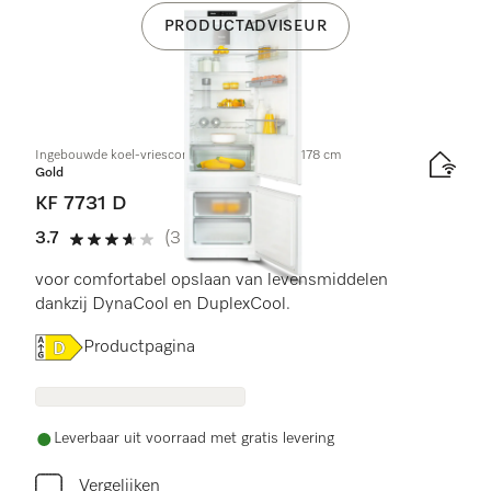
PRODUCTADVISEUR
Ingebouwde koel-vriescombinatie, nishoogte 178 cm
Gold
KF 7731 D
3.7
(3 beoordelingen)
3.7 sterren van de 5
voor comfortabel opslaan van levensmiddelen
dankzij DynaCool en DuplexCool.
Online Label Flag, Energielabel
Productpagina
Leverbaar uit voorraad met gratis levering
Vergelijken