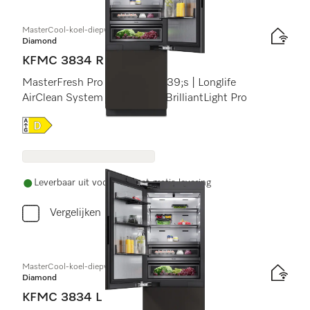
MasterCool-koel-diepvriescombinatie
Diamond
KFMC 3834 R
MasterFresh Pro | Camera&#39;s | Longlife
AirClean System | IceMaker | BrilliantLight Pro
Online Label Flag, Energielabel
Leverbaar uit voorraad met gratis levering
Vergelijken
MasterCool-koel-diepvriescombinatie
Diamond
KFMC 3834 L