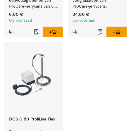
eenvoudig openen van 
veilig plaatsen van 
ProCare-jerrycans van 5, 
ProCare-jerrycans. 
10 en 20 l.
6,00 €
34,00 €
Op voorraad
Op voorraad
DOS G 80 ProfiLine Flex