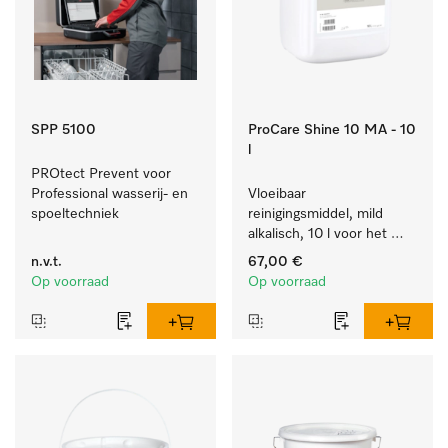
SPP 5100
ProCare Shine 10 MA - 10
l
PROtect Prevent voor 
Professional wasserij- en 
Vloeibaar 
spoeltechniek
reinigingsmiddel, mild 
alkalisch, 10 l voor het 
reinigen van lichte 
n.v.t.
67,00 €
vervuiling op servies, 
Op voorraad
Op voorraad
bestek en glazen.