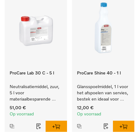
ProCare Lab 30 C - 5 l
ProCare Shine 40 - 1 l
Neutralisatiemiddel, zuur, 
Glansspoelmiddel, 1 l voor 
5 l voor 
het afspoelen van servies, 
materiaalbesparende 
bestek en ideaal voor 
machinale reiniging van 
glazen.
51,00 €
12,00 €
laboratoriumglaswerk en -
Op voorraad
Op voorraad
gerei.