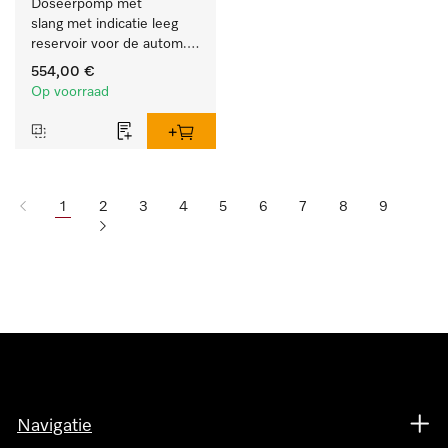
Doseerpomp met 
slang met indicatie leeg 
reservoir voor de autom. 
dos. van vloeib. 
554,00 €
reinigingsmiddelen.
Op voorraad
1
2
3
4
5
6
7
8
9
Navigatie