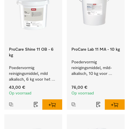
ProCare Shine 11 OB - 6
ProCare Lab 11 MA - 10 kg
kg
Poedervormig 
Poedervormig 
reinigingsmiddel, mild-
reinigingsmiddel, mild 
alkalisch, 10 kg voor 
alkalisch, 6 kg voor het 
materiaalbesparende 
reinigen van sterk vervuild 
machinale reiniging van 
43,00 €
76,00 €
servies, bestek en glazen.
laboratoriumglaswerk en -
Op voorraad
Op voorraad
gerei.