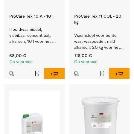
ProCare Tex 10 A - 10 l
ProCare Tex 11 COL - 20
kg
Hoofdwasmiddel, 
vloeibaar concentraat, 
Wasmiddel voor bonte 
alkalisch, 10 l voor het 
was, waspoeder, mild 
reinigen van wit wasgoed 
alkalisch, 20 kg voor het 
en kleurechte bonte was.
behoud van kleur en de 
63,00 €
116,00 €
reiniging van bonte was.
Op voorraad
Op voorraad