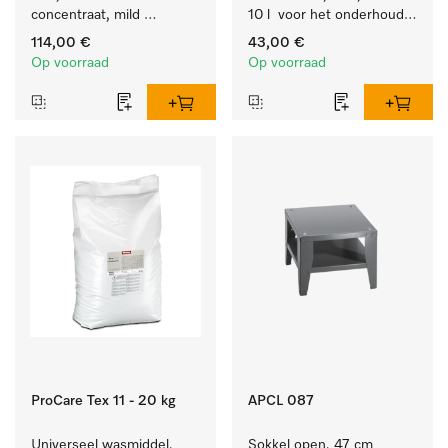
concentraat, mild 
10 l  voor het onderhoud 
alkalisch, 20 l voor het 
van vezels zodat het 
114,00 €
43,00 €
reinigen van bonte was 
textiel lang zacht blijft.
Op voorraad
Op voorraad
en gevoelig textiel.
ProCare Tex 11 - 20 kg
APCL 087
Universeel wasmiddel, 
Sokkel open, 47 cm 