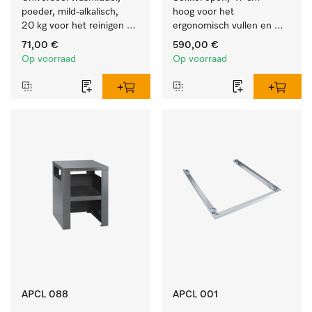
poeder, mild-alkalisch, 
hoog voor het 
20 kg voor het reinigen 
ergonomisch vullen en 
van wit wasgoed en 
legen van de wasmachine 
71,00 €
590,00 €
kleurechte bonte was.
en droogkast. 
Op voorraad
Op voorraad
APCL 088
APCL 001