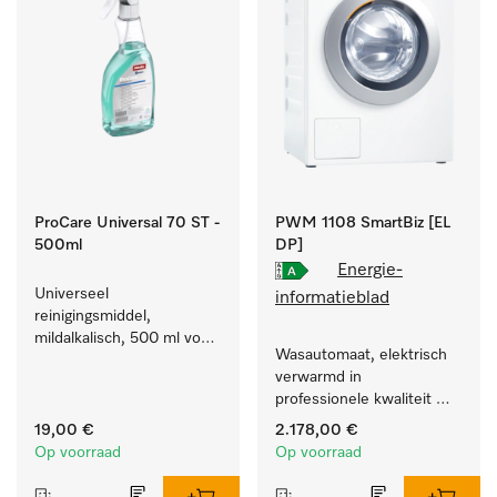
ProCare Universal 70 ST -
PWM 1108 SmartBiz [EL
500ml
DP]
Energie-
Universeel 
informatieblad
reinigingsmiddel, 
mildalkalisch, 500 ml voor 
Wasautomaat, elektrisch 
behoedzaam verwijderen 
verwarmd in 
van vetresten en vuil.
professionele kwaliteit 
met een programmaduur 
19,00 €
2.178,00 €
van 79 min, eenvoudige 
Op voorraad
Op voorraad
opstelling.