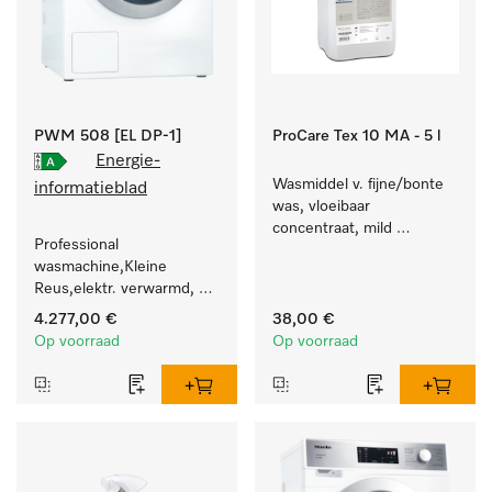
PWM 508 [EL DP-1]
ProCare Tex 10 MA - 5 l
Energie-
Wasmiddel v. fijne/bonte 
informatieblad
was, vloeibaar 
concentraat, mild 
Professional 
alkalisch, 5 l voor het 
wasmachine,Kleine 
reinigen van bonte was 
Reus,elektr. verwarmd, 
en gevoelig textiel.
met afvoerpomp en 
4.277,00 €
38,00 €
doelgroepspecifieke 
Op voorraad
Op voorraad
programma's. 
Vermogen 8 kg in 49 min.