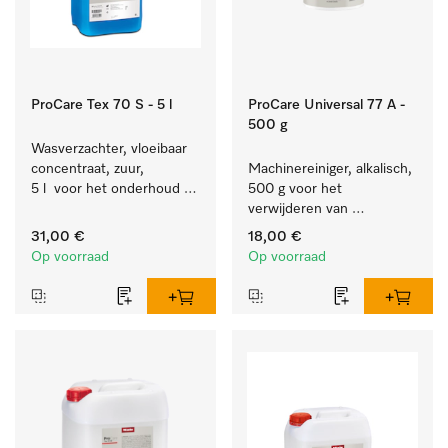
ProCare Tex 70 S - 5 l
ProCare Universal 77 A -
500 g
Wasverzachter, vloeibaar 
concentraat, zuur, 
Machinereiniger, alkalisch, 
5 l  voor het onderhoud 
500 g voor het 
van vezels zodat het 
verwijderen van 
textiel lang zacht blijft.
hardnekkige 
31,00 €
18,00 €
zetmeelaanslag.
Op voorraad
Op voorraad