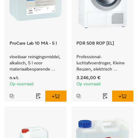
ProCare Lab 10 MA - 5 l
PDR 508 ROP [EL]
vloeibaar reinigingsmiddel, 
Professional-
alkalisch, 5 l voor 
luchtafvoerdroger, Kleine 
materiaalbesparende 
Reuzen, elektrisch 
machinale reiniging van 
verwarmd  met zeer korte 
n.v.t.
3.246,00 €
laboratoriumglaswerk en -
programma's. Vermogen 
Op voorraad
Op voorraad
gerei.
8 kg in 42 min.