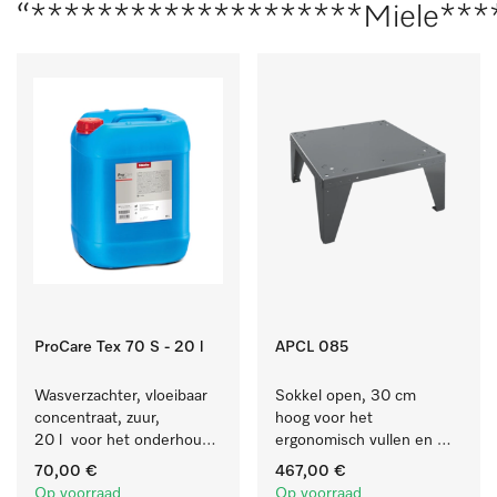
“********************Miele***
ProCare Tex 70 S - 20 l
APCL 085
Wasverzachter, vloeibaar 
Sokkel open, 30 cm 
concentraat, zuur, 
hoog voor het 
20 l  voor het onderhoud 
ergonomisch vullen en 
van vezels zodat het 
legen van de wasmachine 
70,00 €
467,00 €
textiel lang zacht blijft.
en droogkast. 
Op voorraad
Op voorraad