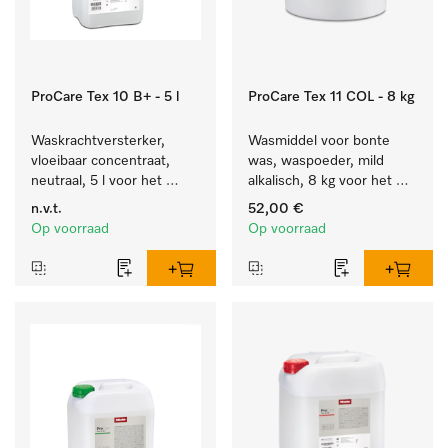
ProCare Tex 10 B+ - 5 l
ProCare Tex 11 COL - 8 kg
Waskrachtversterker, 
Wasmiddel voor bonte 
vloeibaar concentraat, 
was, waspoeder, mild 
neutraal, 5 l voor het 
alkalisch, 8 kg voor het 
effectief verwijderen van 
behoud van kleur en de 
n.v.t.
52,00 €
vetvlekken.
reiniging van bonte was.
Op voorraad
Op voorraad