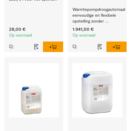
beschermen van het 
Warmtepompdroogautomaat voo
textiel door betrouwbare 
eenvoudige en flexibele 
neutralisatie.
opstelling zonder 
luchtafvoerleiding.
28,00 €
1.941,00 €
Op voorraad
Op voorraad