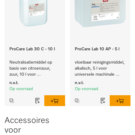
ProCare Lab 30 C - 10 l
ProCare Lab 10 AP - 5 l
Neutralisatiemiddel op 
vloeibaar reinigingsmiddel, 
basis van citroenzuur, 
alkalisch, 5 l voor 
zuur, 10 l voor 
universele machinale 
materiaalbesparende 
reiniging van 
n.v.t.
n.v.t.
machinale reiniging van 
laboratoriumglaswerk en -
Op voorraad
Op voorraad
laboratoriumglaswerk en -
gerei.
gerei.
Accessoires
voor