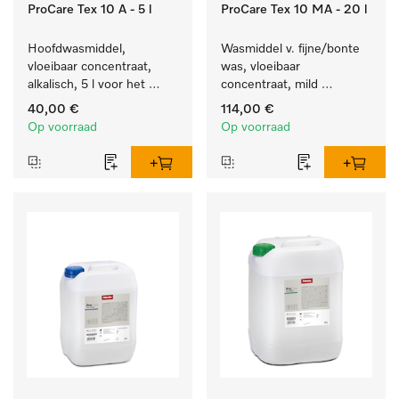
ProCare Tex 10 A - 5 l
ProCare Tex 10 MA - 20 l
Hoofdwasmiddel, 
Wasmiddel v. fijne/bonte 
vloeibaar concentraat, 
was, vloeibaar 
alkalisch, 5 l voor het 
concentraat, mild 
reinigen van wit wasgoed 
alkalisch, 20 l voor het 
40,00 €
114,00 €
en kleurechte bonte was.
reinigen van bonte was 
Op voorraad
Op voorraad
en gevoelig textiel.