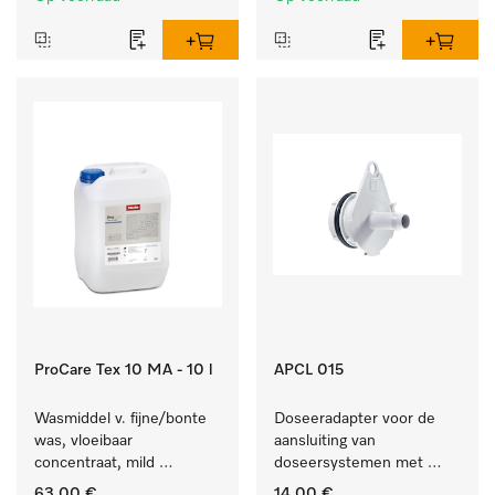
ProCare Tex 10 MA - 10 l
APCL 015
Wasmiddel v. fijne/bonte 
Doseeradapter voor de 
was, vloeibaar 
aansluiting van 
concentraat, mild 
doseersystemen met 
alkalisch, 10 l voor het 
waterspoeling. 
63,00 €
14,00 €