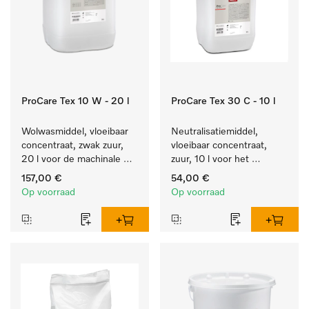
ProCare Tex 10 W - 20 l
ProCare Tex 30 C - 10 l
Wolwasmiddel, vloeibaar 
Neutralisatiemiddel, 
concentraat, zwak zuur, 
vloeibaar concentraat, 
20 l voor de machinale 
zuur, 10 l voor het 
reiniging van wol.
optimaal beschermen van 
157,00 €
54,00 €
het textiel door 
Op voorraad
Op voorraad
betrouwbare neutralisatie.