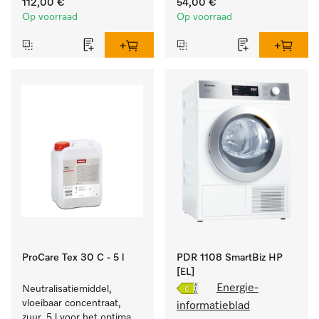
112,00 €
54,00 €
en kleurechte bonte was.
het textiel door 
Op voorraad
Op voorraad
betrouwbare neutralisatie.
ProCare Tex 30 C - 5 l
PDR 1108 SmartBiz HP
[EL]
Energie-
Neutralisatiemiddel, 
vloeibaar concentraat, 
informatieblad
zuur, 5 l voor het optimaal 