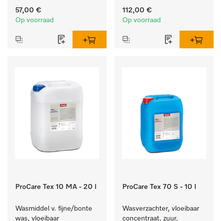
doseerpompen. 
reinigen van wit wasgoed 
57,00 €
112,00 €
en kleurechte bonte was.
Op voorraad
Op voorraad
ProCare Tex 10 MA - 20 l
ProCare Tex 70 S - 10 l
Wasmiddel v. fijne/bonte 
Wasverzachter, vloeibaar 
was, vloeibaar 
concentraat, zuur, 