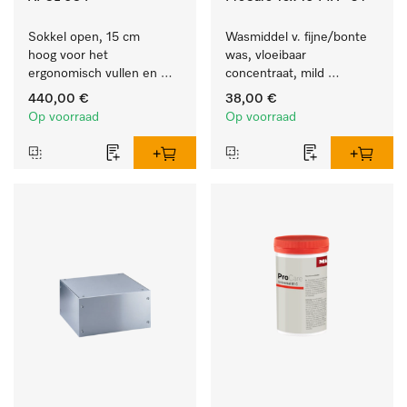
Sokkel open, 15 cm 
Wasmiddel v. fijne/bonte 
hoog voor het 
was, vloeibaar 
ergonomisch vullen en 
concentraat, mild 
legen van de wasmachine 
alkalisch, 5 l voor het 
440,00 €
38,00 €
en droogkast. 
reinigen van bonte was 
Op voorraad
Op voorraad
en gevoelig textiel.