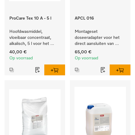
ProCare Tex 10 A - 5 l
APCL 016
Hoofdwasmiddel, 
Montageset 
vloeibaar concentraat, 
doseeradapter voor het 
alkalisch, 5 l voor het 
direct aansluiten van 
reinigen van wit wasgoed 
doseerpompen. 
40,00 €
65,00 €
en kleurechte bonte was.
Op voorraad
Op voorraad