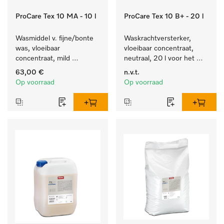
ProCare Tex 10 MA - 10 l
ProCare Tex 10 B+ - 20 l
Wasmiddel v. fijne/bonte 
Waskrachtversterker, 
was, vloeibaar 
vloeibaar concentraat, 
concentraat, mild 
neutraal, 20 l voor het 
alkalisch, 10 l voor het 
effectief verwijderen van 
63,00 €
n.v.t.
reinigen van bonte was 
vetvlekken.
Op voorraad
Op voorraad
en gevoelig textiel.