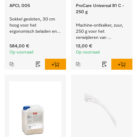
APCL 005
ProCare Universal 81 C -
250 g
Sokkel gesloten, 30 cm 
hoog voor het 
Machine-ontkalker, zuur, 
ergonomisch beladen en 
250 g voor het 
legen van de wasmachine 
verwijderen van 
en droogkast.
hardnekkige kalkaanslag.
584,00 €
13,00 €
Op voorraad
Op voorraad