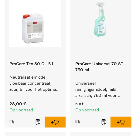
ProCare Tex 30 C - 5 l
ProCare Universal 70 ST -
750 ml
Neutralisatiemiddel, 
vloeibaar concentraat, 
Universeel 
zuur, 5 l voor het optimaal 
reinigingsmiddel, mild 
beschermen van het 
alkalisch, 750 ml voor 
textiel door betrouwbare 
behoedzaam verwijderen 
28,00 €
n.v.t.
neutralisatie.
van vetresten en vuil.
Op voorraad
Op voorraad