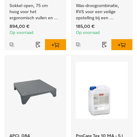
Sokkel open, 75 cm 
Was-droogcombinatie, 
hoog voor het 
RVS voor een veilige 
ergonomisch vullen en 
opstelling bij een 
legen van de wasmachine 
was/droogzuil.
894,00 €
185,00 €
en droogkast. 
Op voorraad
Op voorraad
APCL 084
ProCare Tex 10 MA - 5 l