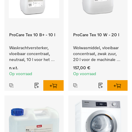
ProCare Tex 10 B+ - 10 l
ProCare Tex 10 W - 20 l
Waskrachtversterker, 
Wolwasmiddel, vloeibaar 
vloeibaar concentraat, 
concentraat, zwak zuur, 
neutraal, 10 l voor het 
20 l voor de machinale 
effectief verwijderen van 
reiniging van wol.
n.v.t.
157,00 €
vetvlekken.
Op voorraad
Op voorraad