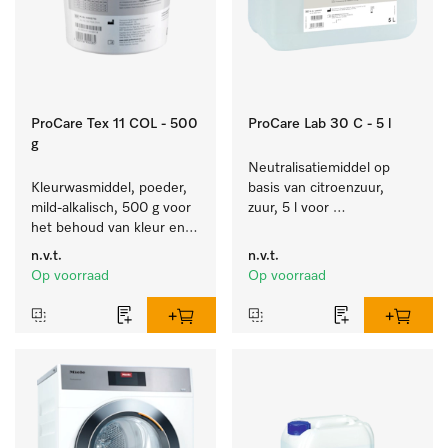
ProCare Tex 11 COL - 500
ProCare Lab 30 C - 5 l
g
Neutralisatiemiddel op 
Kleurwasmiddel, poeder, 
basis van citroenzuur, 
mild-alkalisch, 500 g voor 
zuur, 5 l voor 
het behoud van kleur en 
materiaalbesparende 
de reiniging van bonte 
machinale reiniging van 
n.v.t.
n.v.t.
was.
laboratoriumglaswerk en -
Op voorraad
Op voorraad
gerei.