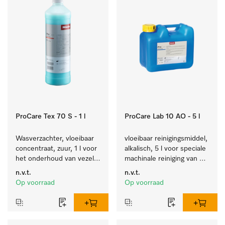
ProCare Tex 70 S - 1 l
ProCare Lab 10 AO - 5 l
Wasverzachter, vloeibaar 
vloeibaar reinigingsmiddel, 
concentraat, zuur, 1 l voor 
alkalisch, 5 l voor speciale 
het onderhoud van vezels 
machinale reiniging van 
zodat het textiel lang 
laboratoriumglaswerk en -
n.v.t.
n.v.t.
zacht blijft.
gerei.
Op voorraad
Op voorraad