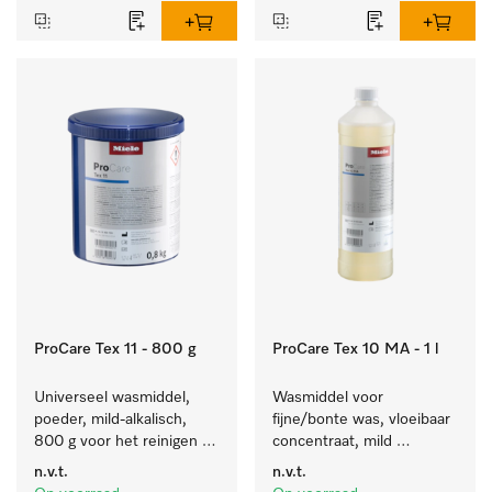
ProCare Tex 11 - 800 g
ProCare Tex 10 MA - 1 l
Universeel wasmiddel, 
Wasmiddel voor 
poeder, mild-alkalisch, 
fijne/bonte was, vloeibaar 
800 g voor het reinigen 
concentraat, mild 
van wit wasgoed en 
alkalisch, 1 l voor het 
n.v.t.
n.v.t.
kleurechte bonte was.
reinigen van bonte was 