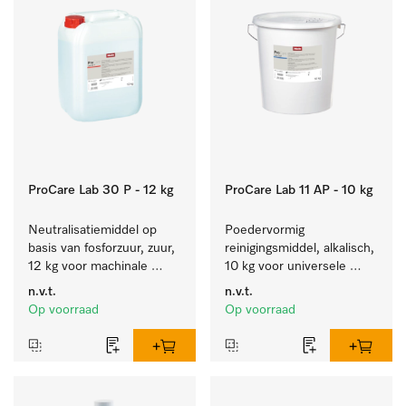
ProCare Lab 30 P - 12 kg
ProCare Lab 11 AP - 10 kg
Neutralisatiemiddel op 
Poedervormig 
basis van fosforzuur, zuur, 
reinigingsmiddel, alkalisch, 
12 kg voor machinale 
10 kg voor universele 
reiniging van 
machinale reiniging van 
n.v.t.
n.v.t.
laboratoriumglaswerk en -
laboratoriumglaswerk en -
Op voorraad
Op voorraad
gerei.
gerei.