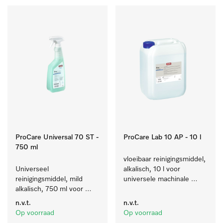
ProCare Universal 70 ST -
ProCare Lab 10 AP - 10 l
750 ml
vloeibaar reinigingsmiddel, 
Universeel 
alkalisch, 10 l voor 
reinigingsmiddel, mild 
universele machinale 
alkalisch, 750 ml voor 
reiniging van 
behoedzaam verwijderen 
laboratoriumglaswerk en -
n.v.t.
n.v.t.
van vetresten en vuil.
gerei.
Op voorraad
Op voorraad