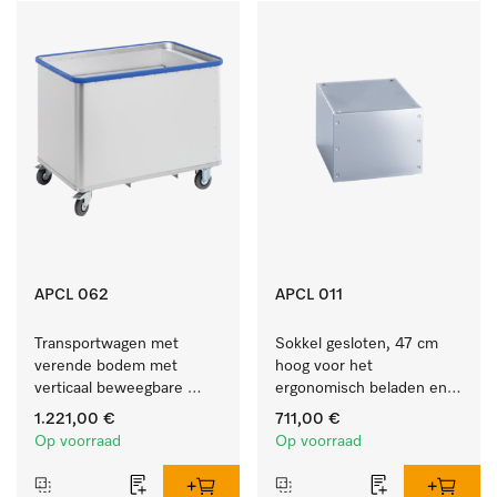
APCL 062
APCL 011
Transportwagen met 
Sokkel gesloten, 47 cm 
verende bodem met 
hoog voor het 
verticaal beweegbare 
ergonomisch beladen en 
bodem voor een 
legen van de wasmachine 
1.221,00 €
711,00 €
gelijkblijvende 
en droogkast.
Op voorraad
Op voorraad
greephoogte.