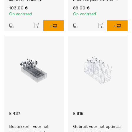
4060 en C 4070.
optimaal plaatsen van 
kopjes.
103,00 €
89,00 €
Op voorraad
Op voorraad
E 437
E 815
Bestekkorf   voor het 
Gebruik voor het optimaal 