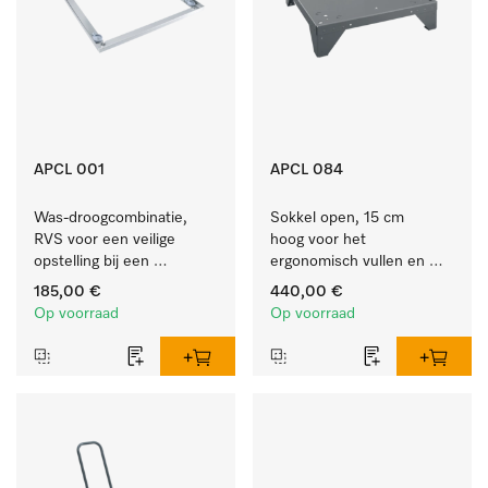
APCL 001
APCL 084
Was-droogcombinatie, 
Sokkel open, 15 cm 
RVS voor een veilige 
hoog voor het 
opstelling bij een 
ergonomisch vullen en 
was/droogzuil.
legen van de wasmachine 
185,00 €
440,00 €
en droogkast. 
Op voorraad
Op voorraad