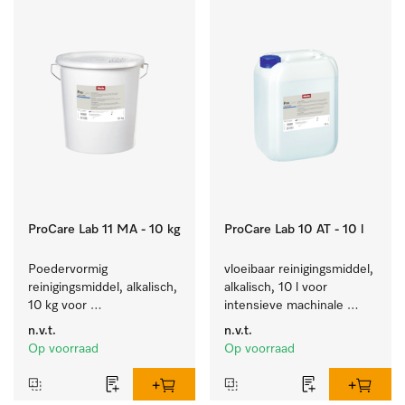
ProCare Lab 11 MA - 10 kg
ProCare Lab 10 AT - 10 l
Poedervormig 
vloeibaar reinigingsmiddel, 
reinigingsmiddel, alkalisch, 
alkalisch, 10 l voor 
10 kg voor 
intensieve machinale 
materiaalbesparende 
reiniging van 
n.v.t.
n.v.t.
machinale reiniging van 
laboratoriumglaswerk en -
Op voorraad
Op voorraad
laboratoriumglaswerk en -
gerei.
gerei.