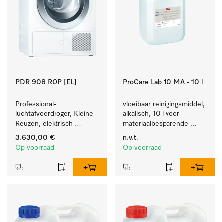
PDR 908 ROP [EL]
ProCare Lab 10 MA - 10 l
Professional-
vloeibaar reinigingsmiddel, 
luchtafvoerdroger, Kleine 
alkalisch, 10 l voor 
Reuzen, elektrisch 
materiaalbesparende 
verwarmd  met zeer korte 
machinale reiniging van 
3.630,00 €
n.v.t.
programma's. Vermogen 
laboratoriumglaswerk en -
Op voorraad
Op voorraad
8 kg in 42 min.
gerei.