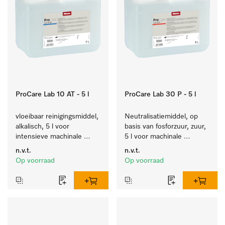
ProCare Lab 10 AT - 5 l
ProCare Lab 30 P - 5 l
vloeibaar reinigingsmiddel, 
Neutralisatiemiddel, op 
alkalisch, 5 l voor 
basis van fosforzuur, zuur, 
intensieve machinale 
5 l voor machinale 
reiniging van 
reiniging van 
n.v.t.
n.v.t.
laboratoriumglaswerk en -
laboratoriumglaswerk en -
Op voorraad
Op voorraad
gerei.
gerei.