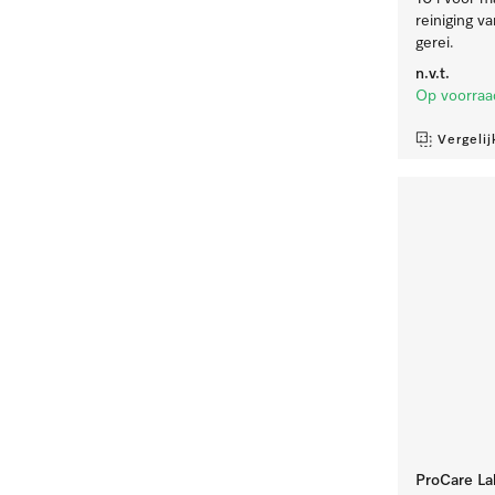
reiniging v
gerei.
n.v.t.
Op voorraa
Vergelij
ProCare La