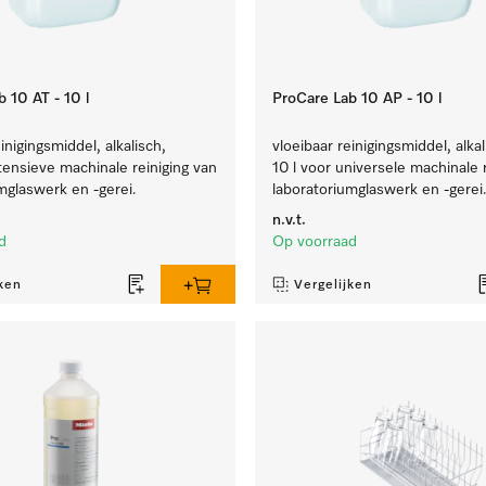
 10 AT - 10 l
ProCare Lab 10 AP - 10 l
inigingsmiddel, alkalisch,
vloeibaar reinigingsmiddel, alkal
ntensieve machinale reiniging van
10 l voor universele machinale 
mglaswerk en -gerei.
laboratoriumglaswerk en -gerei
n.v.t.
d
Op voorraad
ken
Vergelijken