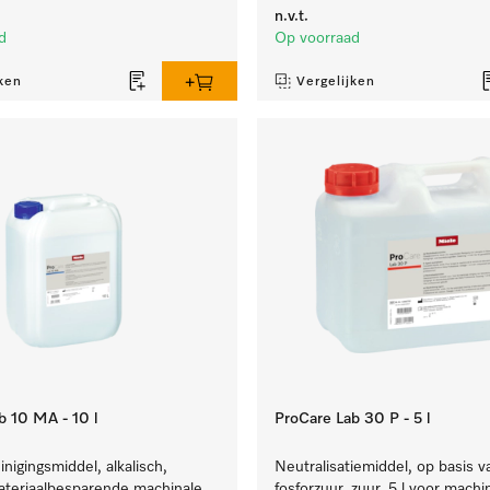
n.v.t.
d
Op voorraad
ken
Vergelijken
b 10 MA - 10 l
ProCare Lab 30 P - 5 l
inigingsmiddel, alkalisch,
Neutralisatiemiddel, op basis v
ateriaalbesparende machinale
fosforzuur, zuur, 5 l voor machi