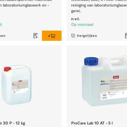
an laboratoriumglaswerk en -
reiniging van laboratoriumglasw
gerei.
n.v.t.
d
Op voorraad
ken
Vergelijken
b 30 P - 12 kg
ProCare Lab 10 AT - 5 l