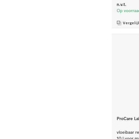
n.v.t.
Op voorraa
Vergelij
ProCare La
vloeibaar re
10 l voor m