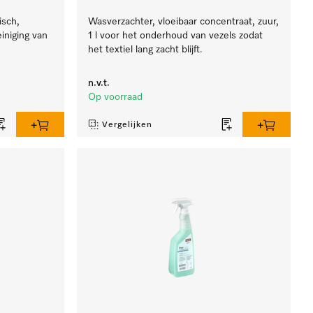
isch,
Wasverzachter, vloeibaar concentraat, zuur,
einiging van
1 l voor het onderhoud van vezels zodat
.
het textiel lang zacht blijft.
n.v.t.
Op voorraad
Vergelijken