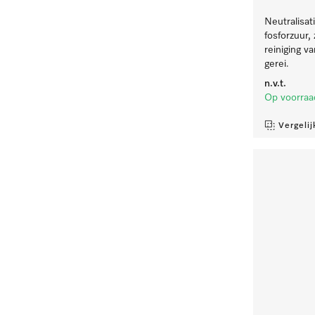
Neutralisat
fosforzuur,
reiniging v
gerei.
n.v.t.
Op voorraa
Vergelij