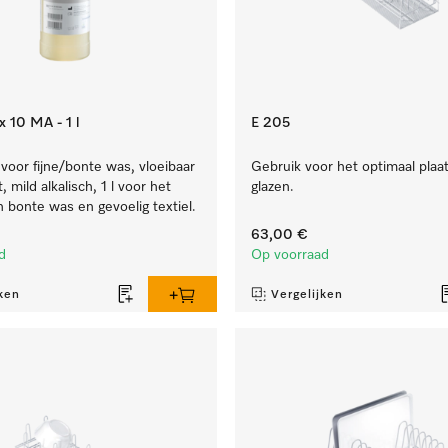
 10 MA - 1 l
E 205
oor fijne/bonte was, vloeibaar
Gebruik voor het optimaal plaa
 mild alkalisch, 1 l voor het
glazen.
n bonte was en gevoelig textiel.
63,00 €
d
Op voorraad
ken
Vergelijken