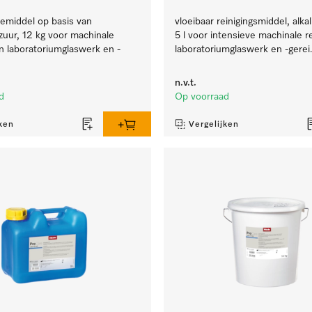
iemiddel op basis van
vloeibaar reinigingsmiddel, alkal
 zuur, 12 kg voor machinale
5 l voor intensieve machinale r
an laboratoriumglaswerk en -
laboratoriumglaswerk en -gerei
n.v.t.
d
Op voorraad
ken
Vergelijken