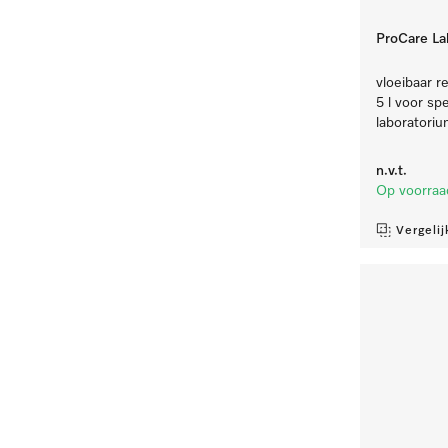
ProCare Lab
vloeibaar re
5 l voor sp
laboratoriu
n.v.t.
Op voorraa
Vergelij