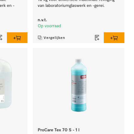
erk en -
van laboratoriumglaswerk en -gerei.
n.v.t.
Op voorraad
Vergelijken
ProCare Tex 70 S - 1 l