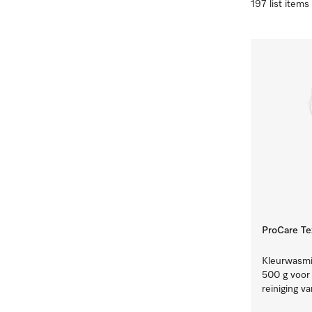
197 list items
ProCare Te
Kleurwasmid
500 g voor
reiniging v