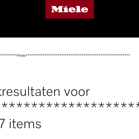
*********Miele********************************************************
resultaten voor
*******************
7 items