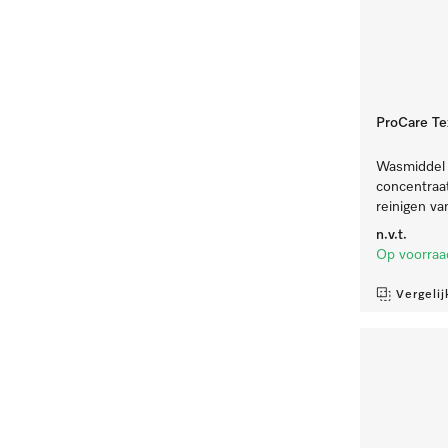
ProCare Tex
Wasmiddel v
concentraat,
reinigen va
n.v.t.
Op voorraa
Vergelij