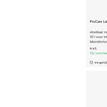
ProCare Lab
vloeibaar re
10 l voor i
laboratoriu
n.v.t.
Op voorraa
Vergelij