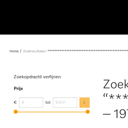
Home
Zoekresultaten:
***********************************************
Zoekopdracht verfijnen
Zoek
Prijs
“**
€
tot
– 19