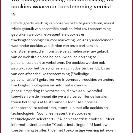
cookies waarvoor toestemming vereist
Contact
contact@miele-support.be
is
Om de goede werking van onze website te garanderen, maakt
Taal
Miele gebruik van essentiële cookies. Met uw toestemming
gebruiken we ook niet-essentiële cookies en
NEDERLANDS
trackingtechnologieën voor marketing- en analysedoeleinden,
waaronder cookies van derden van onze partners en
dienstverleners, die informatie verzamelen over uw gebruik
van de website en ons helpen uw online ervaring te
personaliseren en te verbeteren. De cookies worden ook
gebruikt voor het personaliseren van advertenties. Op basis
van een afzonderlijke toestemming ("Volledige
Miele op Facebook
Miele op Youtube
Miele op Instagram
Miele op Pinterest
personalisatie") gebruiken we Bloomreach-cookies en andere
trackingtechnologieën om informatie over uw
gebruikersgedrag te verzamelen, die we aan uw profiel
toewijzen om de inhoud die we u via verschillende kanalen
tonen beter op u af te stemmen. Door "Alle cookies
accepteren" te selecteren, stemt u in met alle cookies en
Wettelijke Informatie
technologieën. Voor alleen essentiële cookies en
technologieën selecteert u "Alleen essentiële cookies". Meer
Algemene voorwaarden
informatie vindt u onder "Cookie-instellingen". U kunt uw
Privacybeleid
toestemming te allen tijde met toekomstige werking intrekken