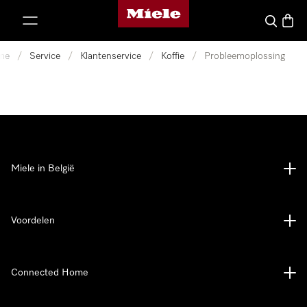
Miele homepage
ct naar inhoud
Wat zoek 
Winke
me
/
Service
/
Klantenservice
/
Koffie
/
Probleemoplossing
Miele in België
Voordelen
Connected Home