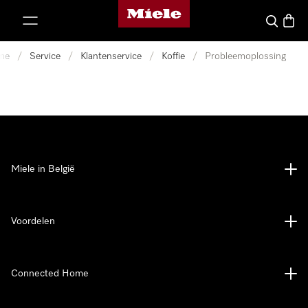
Miele homepage
ct naar inhoud
Wat zoek 
Winke
me
/
Service
/
Klantenservice
/
Koffie
/
Probleemoplossing
Miele in België
Voordelen
Connected Home