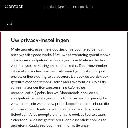
Contact
contact@miele-support.be
Taal
NEDERLANDS
Uw privacy-instellingen
Miele gebruikt essentiële cookies om ervoor te zorgen dat
onze website goed werkt. Met uw toestemming gebruiken we
cookies en soortgelijke technologieën van Miele en derden
voor analyse, marketing en personalisatie. Deze verzamelen
informatie over hoe onze website wordt gebruikt en helpen
Miele op Facebook
Miele op Youtube
Miele op Instagram
Miele op Pinterest
ons uw online ervaring te verbeteren. De cookies worden ook
gebruikt voor het personaliseren van advertenties. Op basis
van een afzonderlijke toestemming („Volledige
personalisatie”) gebruiken we Bloomreach-cookies en
soortgelijke technologieën om informatie over uw gedrag te
verzamelen, die we aan uw profiel koppelen om de inhoud die
Wettelijke Informatie
we u via verschillende kanalen tonen op maat te maken.
Selecteer "Alles accepteren" om alle cookies toe te staan.
Algemene voorwaarden
Selecteer "Alles weigeren" om alleen essentiële cookies te
Privacybeleid
gebruiken. Raadpleeg voor meer informatie onze