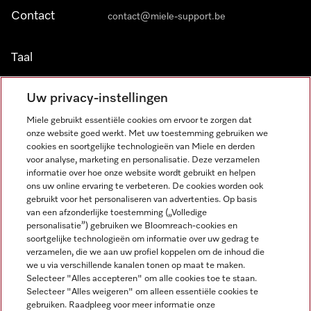
Contact
contact@miele-support.be
Taal
NEDERLANDS
Uw privacy-instellingen
Miele gebruikt essentiële cookies om ervoor te zorgen dat
onze website goed werkt. Met uw toestemming gebruiken we
cookies en soortgelijke technologieën van Miele en derden
voor analyse, marketing en personalisatie. Deze verzamelen
informatie over hoe onze website wordt gebruikt en helpen
Miele op Facebook
Miele op Youtube
Miele op Instagram
Miele op Pinterest
ons uw online ervaring te verbeteren. De cookies worden ook
gebruikt voor het personaliseren van advertenties. Op basis
van een afzonderlijke toestemming („Volledige
personalisatie”) gebruiken we Bloomreach-cookies en
soortgelijke technologieën om informatie over uw gedrag te
verzamelen, die we aan uw profiel koppelen om de inhoud die
Wettelijke Informatie
we u via verschillende kanalen tonen op maat te maken.
Selecteer "Alles accepteren" om alle cookies toe te staan.
Algemene voorwaarden
Selecteer "Alles weigeren" om alleen essentiële cookies te
Privacybeleid
gebruiken. Raadpleeg voor meer informatie onze