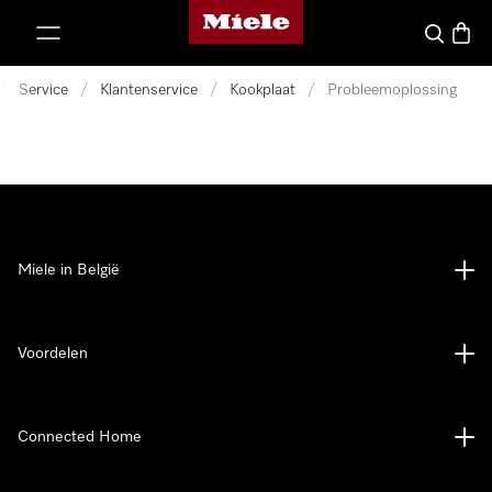
Miele homepage
ct naar inhoud
Wat zoek 
Winke
/
Service
/
Klantenservice
/
Kookplaat
/
Probleemoplossing
Miele in België
Voordelen
Connected Home