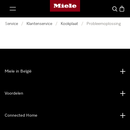
Miele homepage
ct naar inhoud
Wat zoek 
Winke
/
Service
/
Klantenservice
/
Kookplaat
/
Probleemoplossing
Miele in België
Voordelen
Connected Home