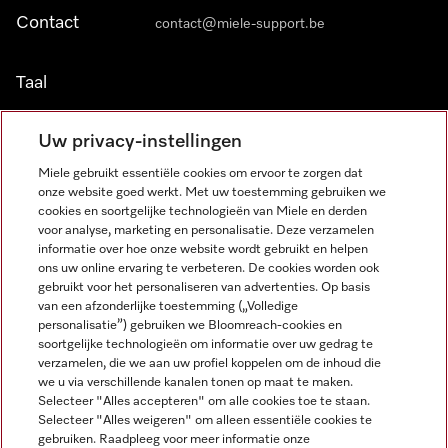
Contact
contact@miele-support.be
Taal
NEDERLANDS
Uw privacy-instellingen
Miele gebruikt essentiële cookies om ervoor te zorgen dat
onze website goed werkt. Met uw toestemming gebruiken we
cookies en soortgelijke technologieën van Miele en derden
voor analyse, marketing en personalisatie. Deze verzamelen
informatie over hoe onze website wordt gebruikt en helpen
Miele op Facebook
Miele op Youtube
Miele op Instagram
Miele op Pinterest
ons uw online ervaring te verbeteren. De cookies worden ook
gebruikt voor het personaliseren van advertenties. Op basis
van een afzonderlijke toestemming („Volledige
personalisatie”) gebruiken we Bloomreach-cookies en
soortgelijke technologieën om informatie over uw gedrag te
verzamelen, die we aan uw profiel koppelen om de inhoud die
Wettelijke Informatie
we u via verschillende kanalen tonen op maat te maken.
Selecteer "Alles accepteren" om alle cookies toe te staan.
Algemene voorwaarden
Selecteer "Alles weigeren" om alleen essentiële cookies te
Privacybeleid
gebruiken. Raadpleeg voor meer informatie onze