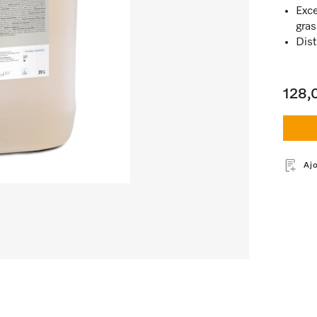
Exce
gra
Dist
128,
Aj