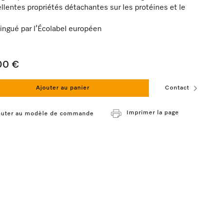
llentes propriétés détachantes sur les protéines et le
s
ingué par l’Écolabel européen
00 €
Ajouter au panier
Contact
Imprimer la page
outer au modèle de commande