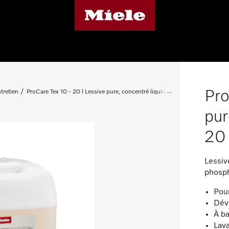
Pro
tretien
ProCare Tex 10 - 20 l Lessive pure, concentré liquide, alcaline, 20 l
pur
20 
Lessiv
phosph
Pour
Dév
À b
Lava