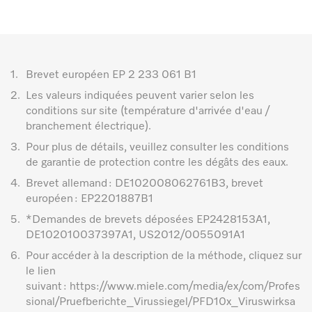
1.
Brevet européen EP 2 233 061 B1
2.
Les valeurs indiquées peuvent varier selon les
conditions sur site (température d'arrivée d'eau /
branchement électrique).
3.
Pour plus de détails, veuillez consulter les conditions
de garantie de protection contre les dégâts des eaux.
4.
Brevet allemand : DE102008062761B3, brevet
européen : EP2201887B1
5.
*Demandes de brevets déposées EP2428153A1,
DE102010037397A1, US2012/0055091A1
6.
Pour accéder à la description de la méthode, cliquez sur
le lien
suivant : https://www.miele.com/media/ex/com/Profes
sional/Pruefberichte_Virussiegel/PFD10x_Viruswirksa