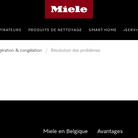
Page d'accueil de Miele
PIRATEURS
PRODUITS DE NETTOYAGE
SMART HOME
SERVI
•
gération & congélation
/
Résolution des problèmes
Miele en Belgique
Avantages