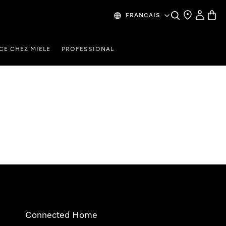
Search
Find a store
My Accou
Baske
FRANÇAIS
CE CHEZ MIELE
PROFESSIONAL
Connected Home