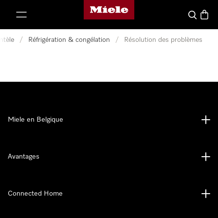
Page d'accueil de Miele
er au contenu
Search
Baske
ntèle
/
Réfrigération & congélation
/
Résolution des problèmes
Miele en Belgique
Avantages
Connected Home