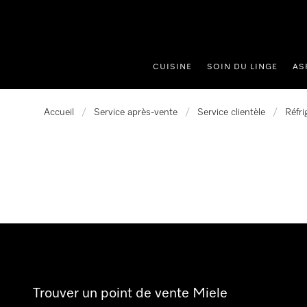
er au contenu
CUISINE
SOIN DU LINGE
AS
Accueil
/
Service après-vente
/
Service clientèle
/
Réfri
Trouver un point de vente Miele