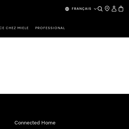
Search
Find a store
My Accou
Baske
FRANÇAIS
CE CHEZ MIELE
PROFESSIONAL
Connected Home