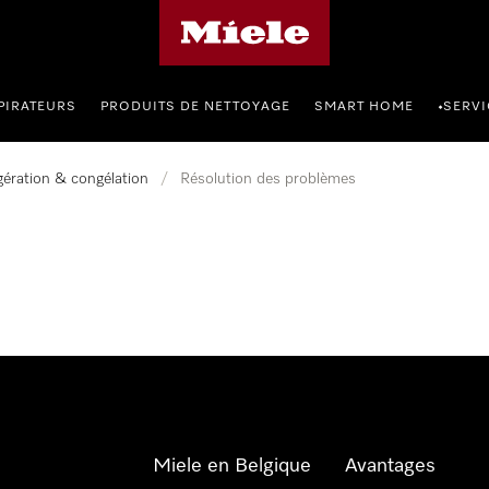
Page d'accueil de Miele
PIRATEURS
PRODUITS DE NETTOYAGE
SMART HOME
SERVI
•
gération & congélation
/
Résolution des problèmes
Miele en Belgique
Avantages