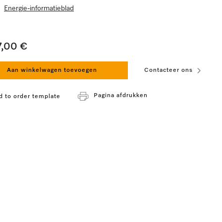
Energie-informatieblad
7,00 €
Aan winkelwagen toevoegen
Contacteer ons
Pagina afdrukken
d to order template