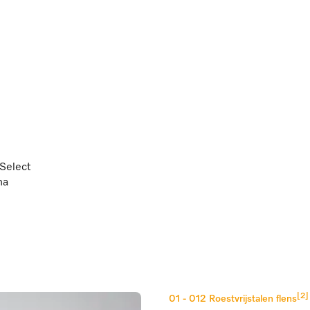
 Select
ma
[2]
01 - 012
Roestvrijstalen flens