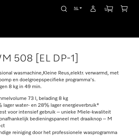
NL
M 508 [EL DP-1]
sional wasmachine,Kleine Reus,elektr. verwarmd, met
pomp en doelgroepspecifieke programma's.
en 8 kg in 49 min.
mmelvolume 73 l, belading 8 kg
 lager water- en 28% lager energieverbruik*
st voor intensief gebruik – unieke Miele-kwaliteit
lonafhankelijk bedieningspaneel met draaiknop – M
ect
ndige reiniging door het professionele wasprogramma