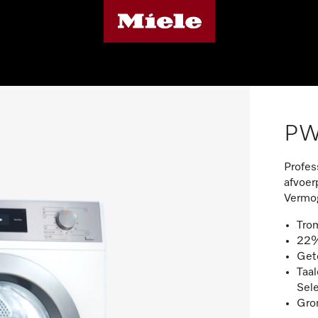
PW
Profes
afvoer
Vermog
Tro
22%
Gete
Taa
Sel
Gro