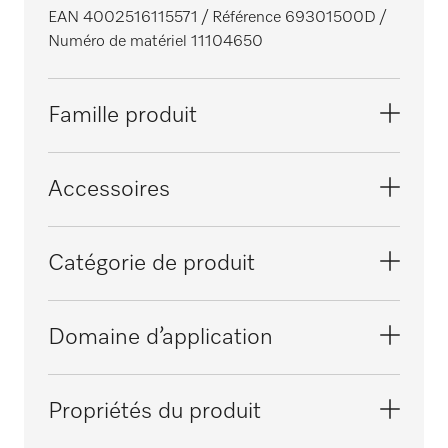
EAN 4002516115571
/ Référence 69301500D
/
Numéro de matériel 11104650
Famille produit
Laveurs-désinfecteurs grande cuve,
Accessoires
laboratoire
PLW 6011
Catégorie de produit
PLW 6111
Panier à injection
Domaine d’application
Panier supérieur
Traitement de la verrerie de laboratoire
Propriétés du produit