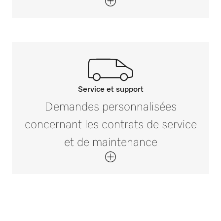
Service et support
Contactez nos experts.
Demandes personnalisées
Si vous avez des questions ou souhaitez
concernant les contrats de service
plus d’informations, veuillez nous
et de maintenance
contacter au +32 2 451 15 40.
Contactez-nous