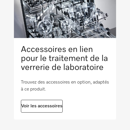
Cote extérieure, largeur brute en mm
i
560
Cote extérieure, profondeur brute en mm
i
600
Poids net en kg
Accessoires en lien
4
pour le traitement de la
verrerie de laboratoire
Poids brut en kg
i
6,6
Trouvez des accessoires en option, adaptés
à ce produit.
Voir les accessoires