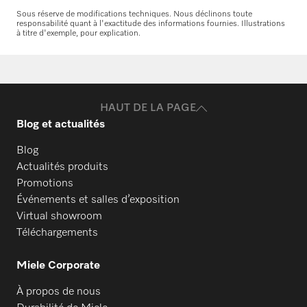
rechange
Sous réserve de modifications techniques. Nous déclinons toute
responsabilité quant à l'exactitude des informations fournies. Illustrations
Vous avez besoin de pièces de rechange
à titre d'exemple, pour explication.
pour vos produits ? N’hésitez pas à nous
contacter !
Commander des pièces de rechange
HAUT DE LA PAGE
Blog et actualités
Blog
Actualités produits
Promotions
Événements et salles d’exposition
Virtual showroom
Téléchargements
Miele Corporate
À propos de nous