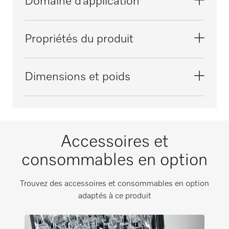
Domaine d’application
Traitement de la verrerie de laboratoire
Propriétés du produit
Matériau
Dimensions et poids
Inox
Couleur
Cote extérieure, hauteur nette en mm
Inox
202
Accessoires et
Hauteur de chargement maximale en mm
Cote extérieure, largeur nette en mm
consommables en option
215
220
Cote extérieure, profondeur nette en mm
Trouvez des accessoires et consommables en option
220
adaptés à ce produit
Cote extérieure, hauteur brute en mm
i