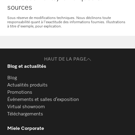
Commander des pièces de
sources
rechange
Sous réserve de modifications techniques. Nous déclinons toute
responsabilité quant à l'exactitude des informations fournies. Illustrations
Vous avez besoin de pièces de rechange
à titre d'exemple, pour explication.
pour vos produits ? N’hésitez pas à nous
contacter !
Commander des pièces de rechange
HAUT DE LA PAGE
Blog et actualités
Blog
Actualités produits
Promotions
Événements et salles d’exposition
Virtual showroom
Téléchargements
Miele Corporate