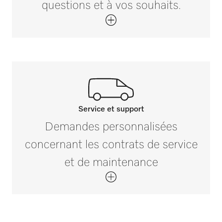
questions et à vos souhaits.
Service et support
Contactez nos experts.
Demandes personnalisées
Si vous avez des questions ou souhaitez
concernant les contrats de service
plus d’informations, veuillez nous
et de maintenance
contacter au +32 2 451 15 40.
Contactez-nous