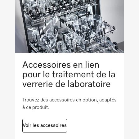
325
Cote extérieure, largeur brute en mm
i
305
Cote extérieure, profondeur brute en mm
i
310
Poids net en kg
Accessoires en lien
0,66
pour le traitement de la
verrerie de laboratoire
Poids brut en kg
i
1,6
Trouvez des accessoires en option, adaptés
à ce produit.
Voir les accessoires