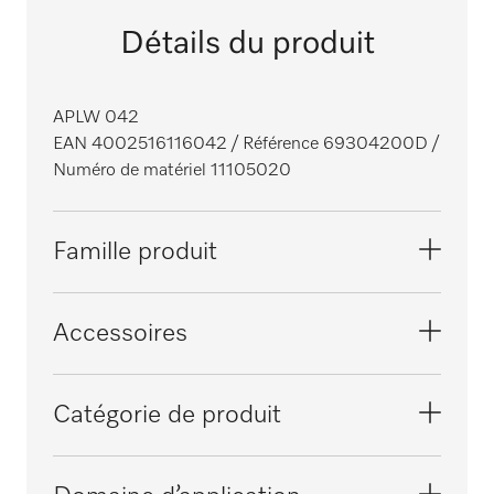
Détails du produit
APLW 042
EAN 4002516116042
/ Référence 69304200D
/
Numéro de matériel 11105020
Famille produit
Laveurs-désinfecteurs grande cuve,
Accessoires
laboratoire
PLW 6011
Catégorie de produit
PLW 6111
Complément/module pour les tubes à essai