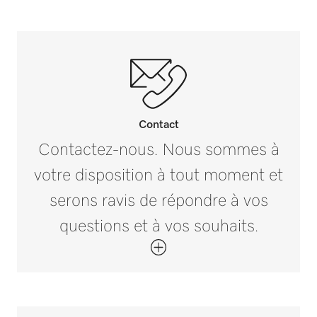
légers
Ne convient pas aux pièces chromées
Ne convient pas aux pièces en nickel
Contact
Contactez-nous. Nous sommes à
Ne convient pas pour un prélavage à base
votre disposition à tout moment et
d’acide d’éléments en aluminium non
anodisé
serons ravis de répondre à vos
questions et à vos souhaits.
Sans phosphates
Sans tensioactifs