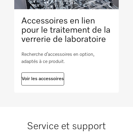
Laboratoires de l’industrie pharmaceutique
Capacité en ml
Convient pour la verrerie de laboratoire
10000
Accessoires en lien
pour le traitement de la
Convient pour la céramique
verrerie de laboratoire
Recherche d’accessoires en option,
Approprié pour des matériaux sensibles
adaptés à ce produit.
Voir les accessoires
Convient pour la neutralisation de
l’aluminium non anodisé
Ne convient pas pour l’aluminium anodisé
Service et support
Ne convient pas aux métaux non ferreux et