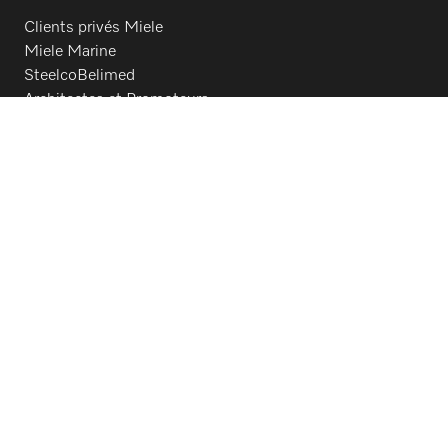
Clients privés Miele
Miele Marine
SteelcoBelimed
Architectes et Promoteurs
Fournisseurs
Contact
Aperçu du contact
Distribution
+32 2 451 15 40
Service après-vente
+32 2 451 15 40
Suivez Miele Professional