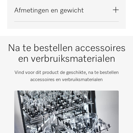
Glaswerk met nauwe hals [aantal]
Afmetingen en gewicht
Kleur
12
Roestvast staal
Zwart
Flessen [aantal]
Buitenmaat, nettohoogte in mm
Wit
12
137
Na te bestellen accessoires
Erlenmeyers [aantal]
Buitenmaat, nettobreedte in mm
12
en verbruiksmaterialen
535
Rondkolven [aantal]
Buitenmaat, nettodiepte in mm
Vind voor dit product de geschikte, na te bestellen
12
582
accessoires en verbruiksmaterialen
Buitenmaat, brutohoogte in mm
i
355
Buitenmaat, brutobreedte in mm
i
565