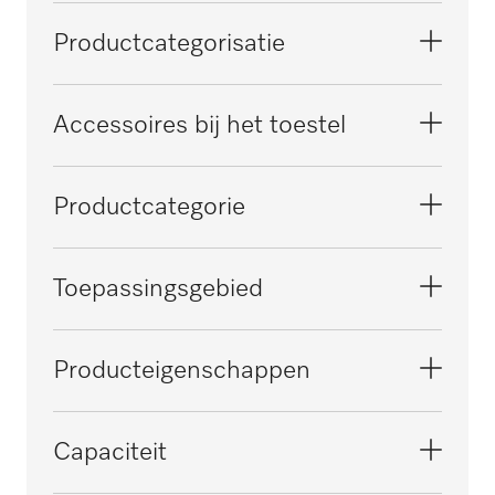
Productcategorisatie
Grote reinigings- en desinfectieautomaten,
Accessoires bij het toestel
voor laboratoria
PLW 6011
Productcategorie
PLW 6111
Injectorrek
Toepassingsgebied
Onderrek
Behandeling van laboratoriumglaswerk
Producteigenschappen
Materiaal
Capaciteit
Roestvrij staal
Kunststof