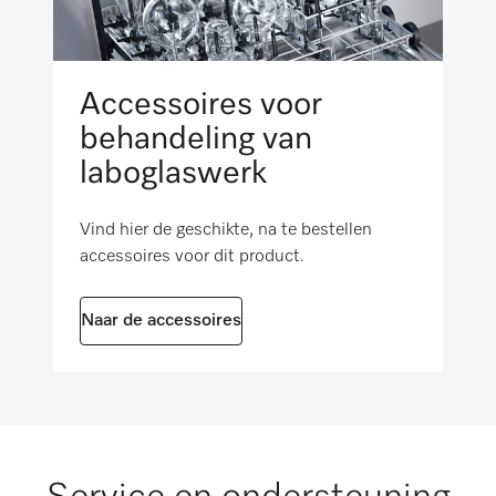
Buitenmaat, brutodiepte in mm
i
615
Nettogewicht in kg
Accessoires voor
4,74
behandeling van
laboglaswerk
Brutogewicht in kg
i
7,18
Vind hier de geschikte, na te bestellen
accessoires voor dit product.
Naar de accessoires