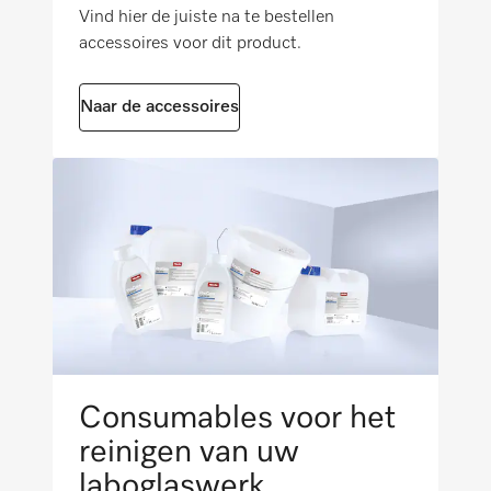
Vind hier de juiste na te bestellen
Hygiëne 93/10
accessoires voor dit product.
Verwarmingspomp met variabel toerental
i
Pasteuriseren
Naar de accessoires
Rechtstreeks gekoppeld beladingssysteem
Afspoelen koud water
EcoDry
i
Afspoelen demi-water
Zoutreservoir in de bodem van de
spoelruimte
Optische interface klantendienst
Consumables voor het
reinigen van uw
Met lasertechnologie naadloos gelaste
laboglaswerk