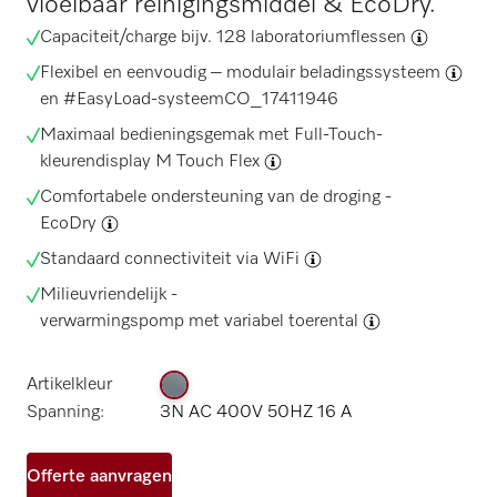
vloeibaar reinigingsmiddel & EcoDry.
Capaciteit/charge bijv. 128
laboratoriumflessen
Flexibel en eenvoudig –
modulair beladingssysteem
en #EasyLoad-systeem
CO_17411946
Maximaal bedieningsgemak met Full-Touch-
kleurendisplay
M Touch Flex
Comfortabele ondersteuning van de droging -
EcoDry
Standaard connectiviteit via WiFi
Milieuvriendelijk -
verwarmingspomp met variabel toerental
Artikelkleur
Spanning:
3N AC 400V 50HZ 16 A
Offerte aanvragen