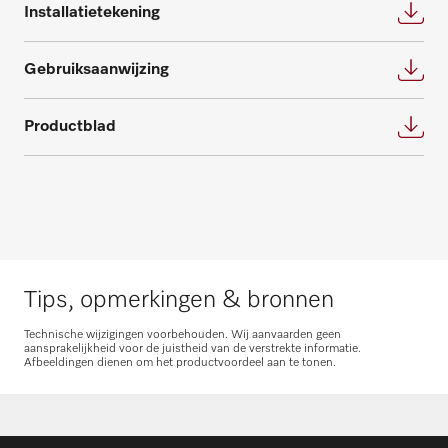
Installatietekening
Neem contact op
Gebruiksaanwijzing
Productblad
Onderdelen aanvragen
Heeft u onderdelen voor uw producten
nodig? Meld het ons!
Onderdelen aanvragen
Tips, opmerkingen & bronnen
Technische wijzigingen voorbehouden. Wij aanvaarden geen
aansprakelijkheid voor de juistheid van de verstrekte informatie.
Afbeeldingen dienen om het productvoordeel aan te tonen.