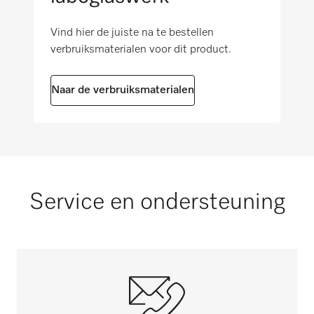
spoelruimte
i
Vind hier de juiste na te bestellen
verbruiksmaterialen voor dit product.
Verwarmingselementen buiten de
spoelruimte
Naar de verbruiksmaterialen
i
EasyLoad
Spoelruimte van hoogwaardig roestvrij staal
(1.4301/304)
Service en ondersteuning
i
Omvangrijke componenten (optie)
i