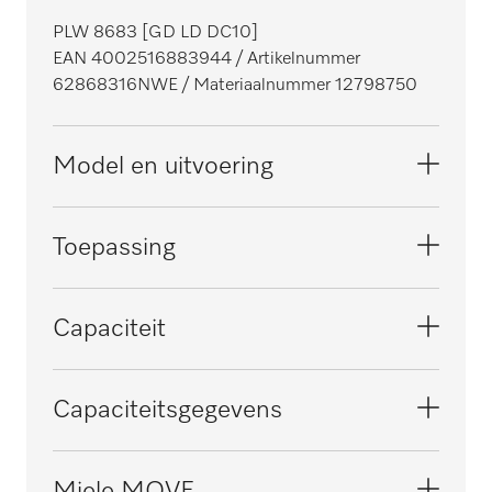
PLW 8683 [GD LD DC10]
EAN 4002516883944
/ Artikelnummer
62868316NWE
/ Materiaalnummer 12798750
Model en uitvoering
Model
Toepassing
Vrijstaand toestel, geschikt voor onderbouw,
smal
Geschikt voor laboratoria
Capaciteit
Serie
i
ExpertLine
Glaswerk met nauwe hals per belading
Capaciteitsgegevens
Ommanteling
[aantal]
Roestvrij staal
64
Circulatiepomp, Qmax in l/min.
Miele MOVE