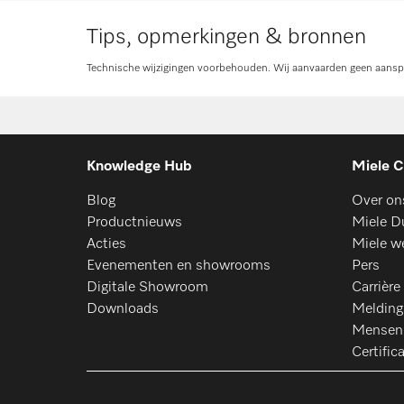
Tips, opmerkingen & bronnen
Technische wijzigingen voorbehouden. Wij aanvaarden geen aanspra
Knowledge Hub
Miele C
Blog
Over on
Productnieuws
Miele D
Acties
Miele w
Evenementen en showrooms
Pers
Digitale Showroom
Carrière
Downloads
Meldin
Mensenr
Certific