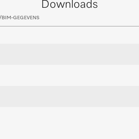
Downloads
 bij aan het waardebehoud van het apparaat en daarmee de verzek
ere behoefte en beantwoorden graag verdere vragen omtrent serv
/BIM-GEGEVENS
oonlijk advies
Onde
Neem contact op
nlijk advies.
Heeft u onderdelen v
en
On