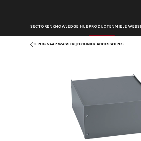
hoofdinhoud
SECTOREN
KNOWLEDGE HUB
PRODUCTEN
MIELE WEB
Startpagina
Producten
Wasserijtechniek
Wasserijtechniek 
TERUG NAAR WASSERIJTECHNIEK ACCESSOIRES