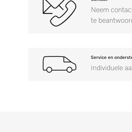
Neem contact
Buitenmaat, brutodiepte in mm
te beantwoor
Nettogewicht in kg
Brutogewicht in kg
i
Service en onderst
Individuele a
Mocht u vragen heb