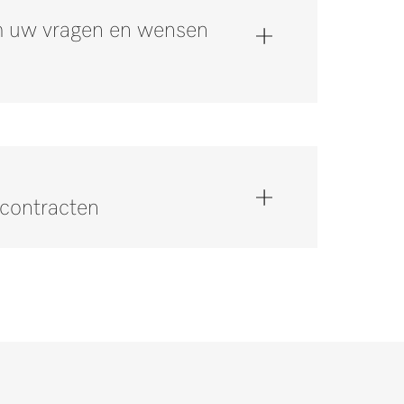
om uw vragen en wensen
scontracten
ia +32 2 451 15 40.