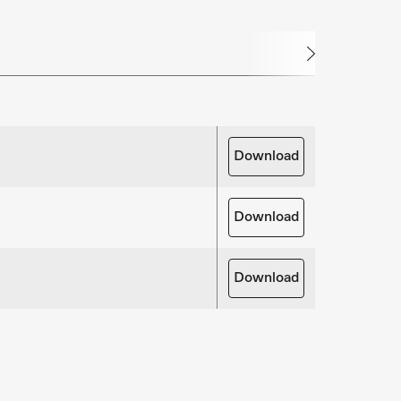
ering van uw investering. Wij bieden de
ice- en onderhoudspakketten.
rdelen aanvragen
oor uw producten nodig? Meld het ons!
derdelen aanvragen
Download
Download
Download