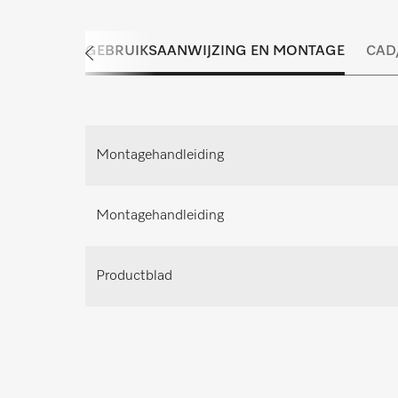
Inspectie, onderhoud en service dragen
passende oplossing voor ied
GEBRUIKSAANWIJZING EN MONTAGE
CAD
Afspraak maken voor pers
Maak een afspraak voor persoo
Advies aanvrag
Montagehandleiding
Montagehandleiding
Productblad