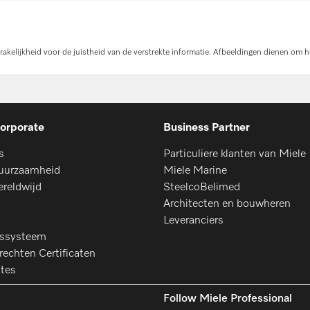
kelijkheid voor de juistheid van de verstrekte informatie. Afbeeldingen dienen om h
orporate
Business Partner
s
Particuliere klanten van Miele
uurzaamheid
Miele Marine
ereldwijd
SteelcoBelimed
Architecten en bouwheren
Leveranciers
gssysteem
echten Certificaten
ates
Follow Miele Professional