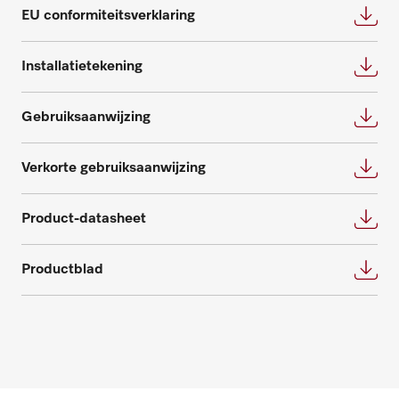
iedere behoefte en beantwoorden graag
Advies aanvragen
EU conformiteitsverklaring
verdere vragen omtrent service- en
onderhoudspakketten.
Installatietekening
Neem contact op
Gebruiksaanwijzing
Verkorte gebruiksaanwijzing
Onderdelen aanvragen
Heeft u onderdelen voor uw producten
Product-datasheet
nodig? Meld het ons!
Productblad
Onderdelen aanvragen