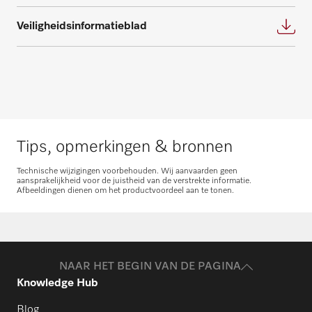
Veiligheidsinformatieblad
Onderdelen aanvragen
Heeft u onderdelen voor uw producten
nodig? Meld het ons!
Onderdelen aanvragen
Tips, opmerkingen & bronnen
Technische wijzigingen voorbehouden. Wij aanvaarden geen
aansprakelijkheid voor de juistheid van de verstrekte informatie.
Afbeeldingen dienen om het productvoordeel aan te tonen.
NAAR HET BEGIN VAN DE PAGINA
Knowledge Hub
Blog