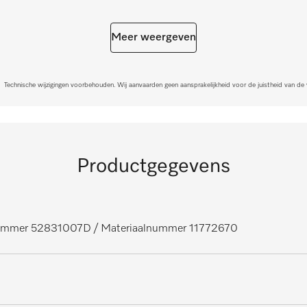
Meer weergeven
Technische wijzigingen voorbehouden. Wij aanvaarden geen aansprakelijkheid voor de juistheid van de
Productgegevens
nummer 52831007D
/ Materiaalnummer 11772670