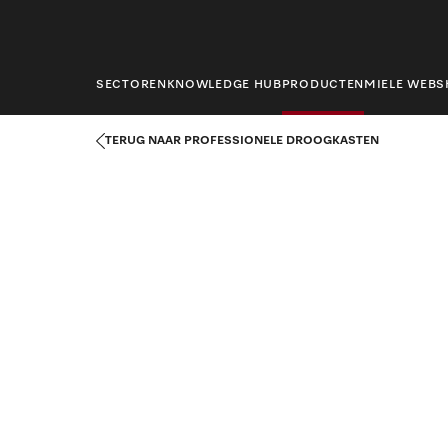
hoofdinhoud
SECTOREN
KNOWLEDGE HUB
PRODUCTEN
MIELE WEB
Startpagina
Producten
Wasserijtechniek
Professionele Dro
TERUG NAAR PROFESSIONELE DROOGKASTEN