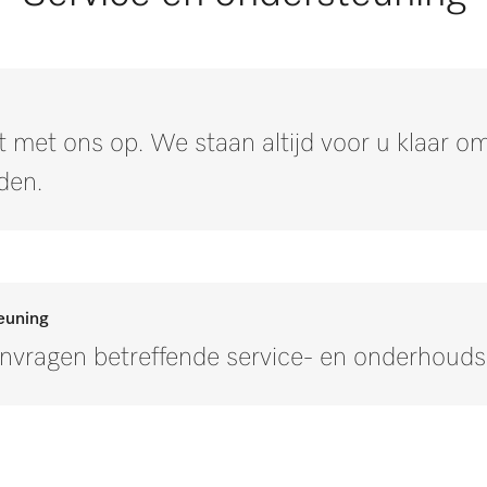
 met ons op. We staan altijd voor u klaar 
den.
euning
anvragen betreffende service- en onderhoud
Neem contact op met onze experts.
ben of meer informatie wensen, neem dan contact met ons op v