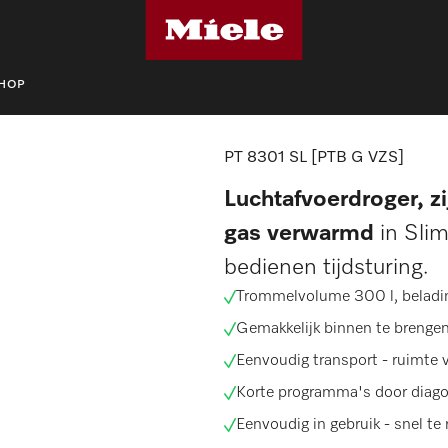
SHOP
ogkasten
PT 8301 SL [PTB G VZS]
PT 8301 SL [PTB G VZS]
Luchtafvoerdroger, z
gas verwarmd
in Slim
bedienen tijdsturing.
Trommelvolume 300 l,
beladi
Gemakkelijk binnen te brenge
Eenvoudig transport -
ruimte 
Korte programma's door
diago
Eenvoudig in gebruik - snel te