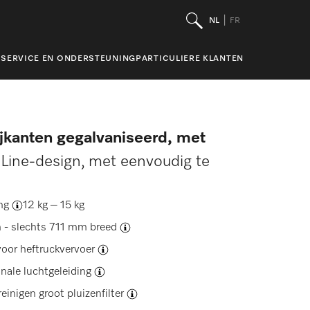
NL
FR
SERVICE EN ONDERSTEUNING
PARTICULIERE KLANTEN
ijkanten gegalvaniseerd, met
Line-design, met eenvoudig te
ng
12 kg – 15 kg
n -
slechts 711 mm breed
voor heftruckvervoer
nale luchtgeleiding
 reinigen
groot pluizenfilter