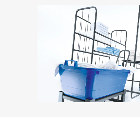
DVGW-Gas
WEEE
Voldoet aan machinerichtlijn 