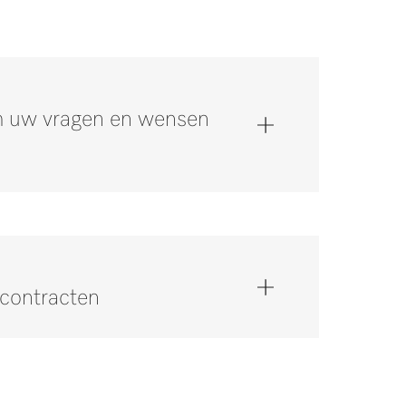
om uw vragen en wensen
scontracten
ia +32 2 451 15 40.