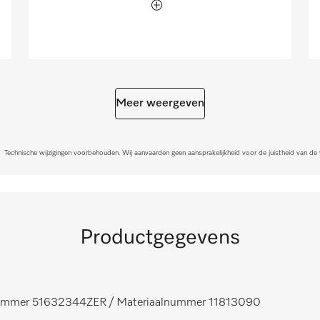
Meer weergeven
Technische wijzigingen voorbehouden. Wij aanvaarden geen aansprakelijkheid voor de juistheid van de
Productgegevens
nummer 51632344ZER
/ Materiaalnummer 11813090