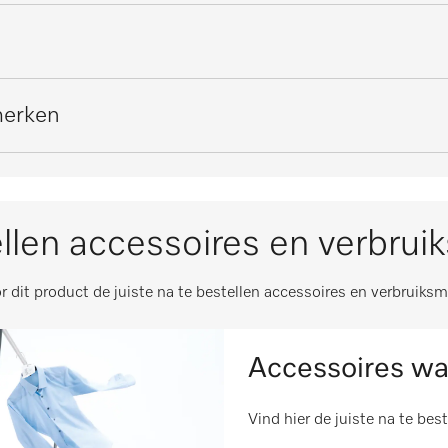
860
i
toegang
i
878
ne zijde
i
l]
4
merken
10741
ing en -vergrendeling
i
iebeheer (optie)
i
8
n
i
s
i
4
i
i
llen accessoires en verbrui
8
i
water IP X4
r dit product de juiste na te bestellen accessoires en verbruiksm
al]
725
i
ntal]
168
i
Accessoires wa
ntal]
145
i
volgens 2006/42/EG
Vind hier de juiste na te bes
 [aantal]
267