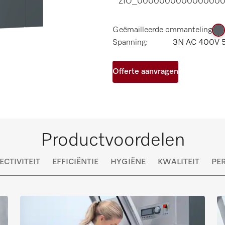
ZIO_0000000000000000
Geëmailleerde ommanteling
Spanning:
3N AC 400V 
Offerte aanvragen
Productvoordelen
CTIVITEIT
EFFICIËNTIE
HYGIËNE
KWALITEIT
PE