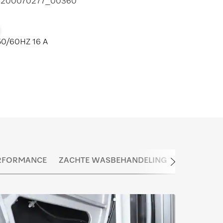
200070277_00
360
50/60HZ 16 A
RFORMANCE
ZACHTE WASBEHANDELING