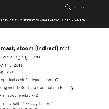
NL
FR
SERVICE EN ONDERSTEUNING
PARTICULIERE KLANTEN
maat, stoom (indirect)
met
 verzorgings- en
kenhuizen.
ng 32 kg
-
speciaal desinfectieprogramma
ling met de
SoftCare-trommel van Miele
r- en stroomverbruik
*
 - restvocht 41 %
, #g-factor#