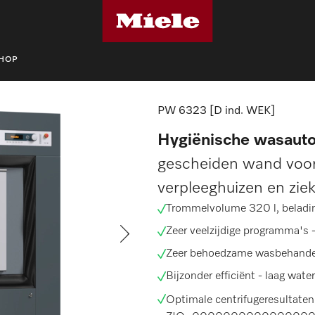
SHOP
machines
PW 6323 [D ind. WEK]
PW 6323 [D ind. WEK]
Hygiënische wasauto
gescheiden wand voor
verpleeghuizen en zie
Trommelvolume 320 l, beladi
Zeer veelzijdige programma's 
Zeer behoedzame wasbehande
Bijzonder efficiënt -
laag wate
Optimale centrifugeresultaten