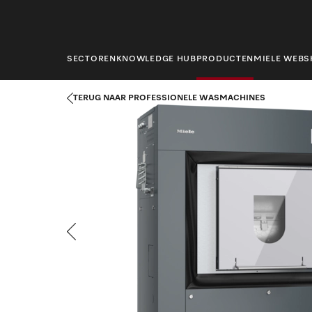
hoofdinhoud
SECTOREN
KNOWLEDGE HUB
PRODUCTEN
MIELE WEB
Startpagina
Producten
Wasserijtechniek
Professionele was
TERUG NAAR PROFESSIONELE WASMACHINES