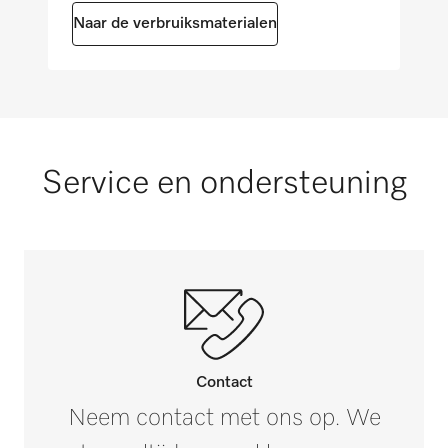
Naar de verbruiksmaterialen
Restvocht bij de behandeling van dweilen in
%
i
20
Toerental in toeren per minuut
1400
Service en ondersteuning
g-factor
535
Contact
Neem contact met ons op. We