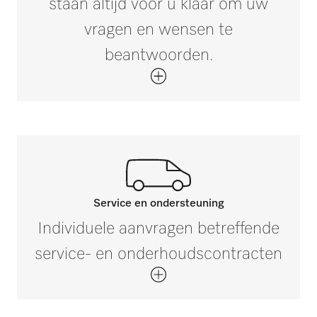
staan altijd voor u klaar om uw
vragen en wensen te
beantwoorden.
Service en ondersteuning
Neem contact op met onze
Individuele aanvragen betreffende
experts.
service- en onderhoudscontracten
Mocht u vragen hebben of meer informatie
wensen, neem dan contact met ons op via
+32 2 451 15 40.