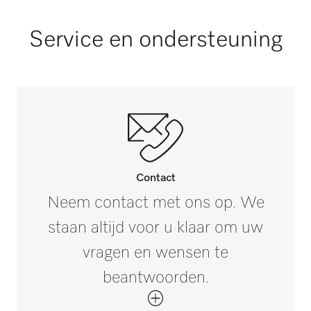
Kleur
Buitenmaat, nettobreedte in mm
Service en ondersteuning
Octoblauw
785
Buitenmaat, nettodiepte in mm
895
Buitenmaat, brutohoogte in mm
i
310
Buitenmaat, brutobreedte in mm
i
Contact
785
Neem contact met ons op. We
staan altijd voor u klaar om uw
Buitenmaat, brutodiepte in mm
i
855
vragen en wensen te
beantwoorden.
Nettogewicht in kg
25,4