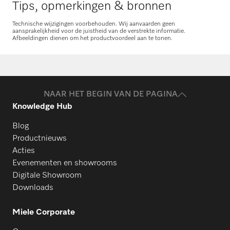
Tips, opmerkingen & bronnen
Onderdelen aanvragen
Technische wijzigingen voorbehouden. Wij aanvaarden geen
aansprakelijkheid voor de juistheid van de verstrekte informatie.
Afbeeldingen dienen om het productvoordeel aan te tonen.
NAAR HET BEGIN VAN DE PAGINA
Knowledge Hub
Blog
Productnieuws
Acties
Evenementen en showrooms
Digitale Showroom
Downloads
Miele Corporate