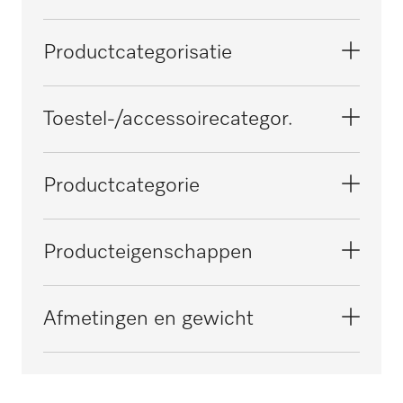
Productcategorisatie
Wasmachines
Toestel-/accessoirecategor.
PW 413
Productcategorie
Inbouw/sokkel
Producteigenschappen
Elektrische aansluiting
Afmetingen en gewicht
OHNE SPANNUNGSBEZEICHNUNG
Materiaal
Buitenmaat, nettohoogte in mm
Verz. staalplaat, poedergecoat
290