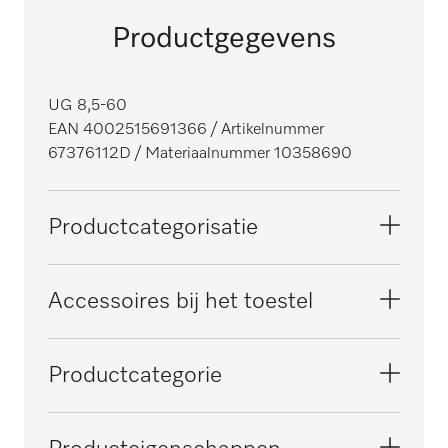
Productgegevens
UG 8,5-60
EAN 4002515691366
/ Artikelnummer
67376112D
/ Materiaalnummer 10358690
Productcategorisatie
Professionele vaatwassers met
Accessoires bij het toestel
tankspoelsysteem
PG 8165
Productcategorie
PG 8166
Sokkel gesloten