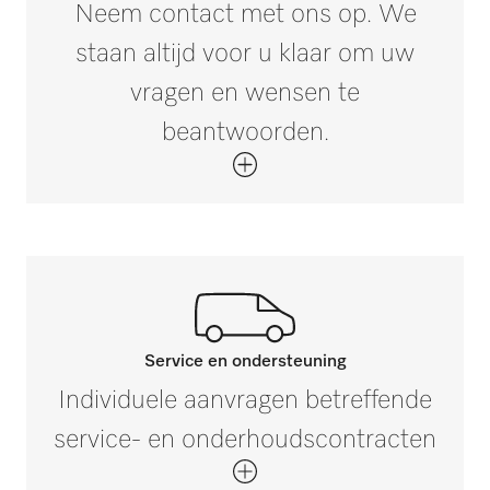
7,2
Neem contact met ons op. We
staan altijd voor u klaar om uw
vragen en wensen te
beantwoorden.
Service en ondersteuning
Neem contact op met onze
Individuele aanvragen betreffende
experts.
service- en onderhoudscontracten
Mocht u vragen hebben of meer informatie
wensen, neem dan contact met ons op via