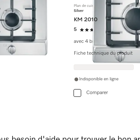
Plan de cuisson au gaz
Silver
KM 2010
5
(2 avis)
5 étoiles de 5
avec 4 brûleurs
Fiche technique du produit
Indisponible en ligne
Comparer
us besoin d'aide pour trouver le bon ap