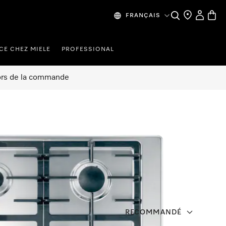
Search
Find a store
My Accou
Baske
FRANÇAIS
CE CHEZ MIELE
PROFESSIONAL
 lors de la commande
RECOMMANDÉ