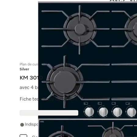
Plan de cuisson au gaz
Silver
KM 3010
avec 4 brûleurs
Fiche technique du produit
Indisponible en ligne