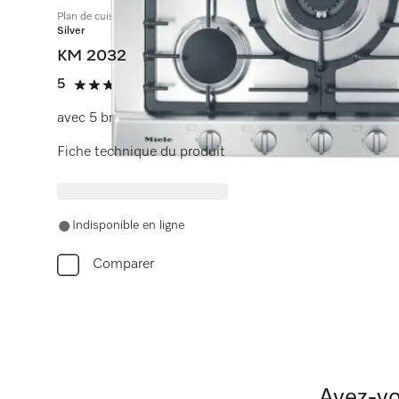
Plan de cuisson au gaz
Silver
KM 2032
5
(1 avis)
5 étoiles de 5
avec 5 brûleurs pour une grande flexibilité culinaire.
Fiche technique du produit
Indisponible en ligne
Comparer
Avez-vo