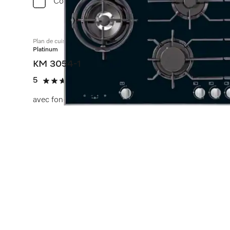
Comparer
Plan de cuisson au gaz
Platinum
KM 3054-1
5
(1 avis)
5 étoiles de 5
avec fonctions électroniques pour une sécurité et un co