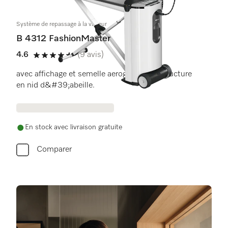
Système de repassage à la vapeur
B 4312 FashionMaster
4.6
(9 avis)
4.6 étoiles de 5
avec affichage et semelle aerogliss avec structure
en nid d&#39;abeille.
En stock avec livraison gratuite
Comparer