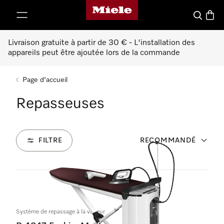
Page d'accueil de Miele
er au contenu
Search
Baske
Livraison gratuite à partir de 30 € - L'installation des
appareils peut être ajoutée lors de la commande
Page d'accueil
Repasseuses
FILTRE
RECOMMANDÉ
2
Produits
Système de repassage à la vapeur