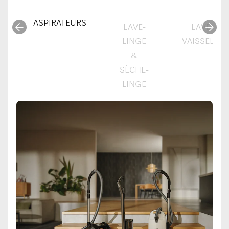
ASPIRATEURS
LAVE-
LAVE-
LINGE
VAISSELLE
&
SÈCHE-
LINGE