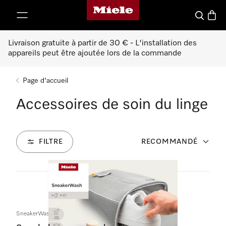
Page d'accueil de Miele
er au contenu
Search
Baske
Livraison gratuite à partir de 30 € - L'installation des
appareils peut être ajoutée lors de la commande
Page d'accueil
Accessoires de soin du linge
FILTRE
RECOMMANDÉ
36
Produits
SneakerWash