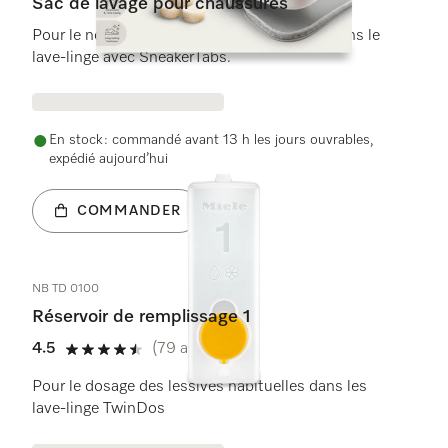
Sac de lavage pour chaussures
Pour le nettoyage efficace des chaussures dans le
lave-linge avec SneakerTabs.
En stock : commandé avant 13 h les jours ouvrables,
expédié aujourd’hui
COMMANDER
NB TD 0100
Réservoir de remplissage 1
4.5
(79 avis)
4.5 étoiles de 5
Pour le dosage des lessives habituelles dans les
lave-linge TwinDos