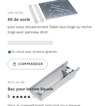
UBS-W/T/G
Kit de socle
pour sous-encastrement fiable lave-linge ou sèche-
linge avec panneau droit.
En stock avec livraison gratuite
COMMANDER
BH FL W 146
Bac pour lessive liquide
5
(1 avis)
5 étoiles de 5
dans le compartiment principal pour lessive