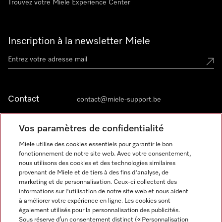
Trouvez votre Miele Experience Center
Inscription à la newsletter Miele
Contact
contact@miele-support.be
Vos paramètres de confidentialité
Langue
Miele utilise des cookies essentiels pour garantir le bon
fonctionnement de notre site web. Avec votre consentement,
FRANÇAIS
nous utilisons des cookies et des technologies similaires
provenant de Miele et de tiers à des fins d'analyse, de
marketing et de personnalisation. Ceux-ci collectent des
informations sur l'utilisation de notre site web et nous aident
à améliorer votre expérience en ligne. Les cookies sont
également utilisés pour la personnalisation des publicités.
Miele sur Facebook
Miele sur Youtube
Miele sur Instagram
Miele sur Pinterest
Sous réserve d’un consentement distinct (« Personnalisation