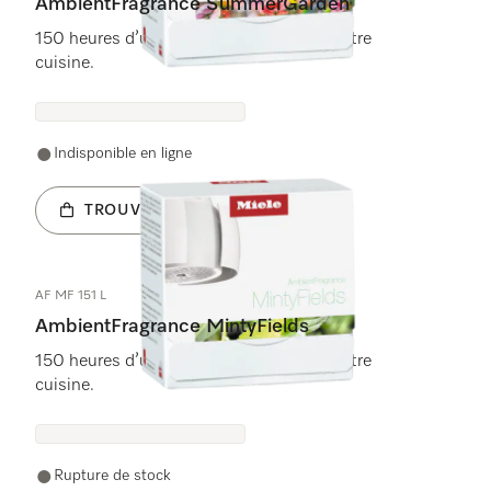
AmbientFragrance SummerGarden
150 heures d’un parfum agréable dans votre
cuisine.
Indisponible en ligne
TROUVER UN REVENDEUR
AF MF 151 L
AmbientFragrance MintyFields
150 heures d’un parfum agréable dans votre
cuisine.
Rupture de stock