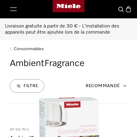
Page d'accueil de Miele
er au contenu
Search
Baske
Livraison gratuite à partir de 30 € - L'installation des
appareils peut être ajoutée lors de la commande
Consommables
AmbientFragrance
FILTRE
RECOMMANDÉ
2
Produits
AF SG 151 L