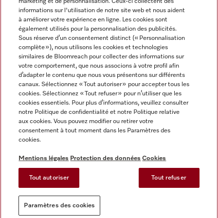
marketing et de personnalisation. Ceux-ci collectent des
informations sur l'utilisation de notre site web et nous aident
à améliorer votre expérience en ligne. Les cookies sont
également utilisés pour la personnalisation des publicités.
Miele sur Facebook
Miele sur Youtube
Miele sur Instagram
Miele sur Pinterest
Sous réserve d’un consentement distinct (« Personnalisation
complète »), nous utilisons les cookies et technologies
similaires de Bloomreach pour collecter des informations sur
votre comportement, que nous associons à votre profil afin
d’adapter le contenu que nous vous présentons sur différents
canaux. Sélectionnez « Tout autoriser » pour accepter tous les
Informations légales
cookies. Sélectionnez « Tout refuser » pour n’utiliser que les
cookies essentiels. Pour plus d’informations, veuillez consulter
CGV
notre Politique de confidentialité et notre Politique relative
Protection des données
aux cookies. Vous pouvez modifier ou retirer votre
Conditions d’utilisation
consentement à tout moment dans les Paramètres des
cookies.
Déclaration d'accessibilité
Digital Services Act
Mentions légales
Protection des données
Cookies
Formulaire de rétractation
Tout autoriser
Tout refuser
Paramètres des cookies
Paramètres des cookies