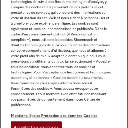
technologies de suivi à des fins de marketing et d'analyse, y
compris des cookies tiers provenant de nos partenaires et
FRANÇAIS
prestataires de services, qui collectent des informations sur
votre utilisation du site Web et nous aident à personnaliser et
à améliorer votre expérience en ligne. Les cookies sont
également utilisés pour personnaliser les publicités. Dans le
cadre d'un consentement distinct (« Personnalisation
complète »), nous utilisons les cookies Bloomreach et
Miele sur Facebook
Miele sur Youtube
Miele sur Instagram
Miele sur Pinterest
d'autres technologies de suivi pour collecter des informations
sur votre comportement d'utilisateur, que nous attribuons à
votre profil afin de mieux adapter le contenu que nous vous
présentons via différents canaux. En sélectionnant « Accepter
tous les cookies », vous acceptez tous les cookies et
technologies. Pour n'accepter que les cookies et technologies
Informations légales
essentiels, sélectionnez « Cookies essentiels seulement».
Vous trouverez de plus amples informations sous «
CGV
Paramètres des cookies ». Vous pouvez révoquer votre
Protection des données
consentement à tout moment avec effet futur en modifiant
Conditions d’utilisation
vos paramètres de consentement dans notre Centre de
préférences.
Déclaration d'accessibilité
Digital Services Act
Mentions légales
Protection des données
Cookies
Formulaire de rétractation
Accepter tous les cookies