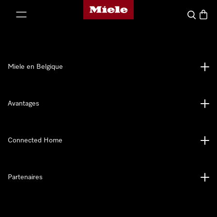
Page d'accueil de Miele
er au contenu
Search
Baske
Miele en Belgique
Avantages
Connected Home
Partenaires