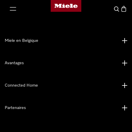
Page d'accueil de Miele
er au contenu
Search
Baske
Miele en Belgique
Avantages
Connected Home
Partenaires