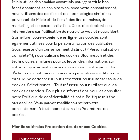
Miele utilise des cookies essentiels pour garantir le bon
fonctionnement de son site web. Avec votre consentement,
FRANÇAIS
nous utilisons des cookies et des technologies similaires
provenant de Miele et de tiers à des fins d'analyse, de
marketing et de personnalisation. Ceux-ci collectent des
informations sur l'utilisation de notre site web et nous aident
à améliorer votre expérience en ligne. Les cookies sont
également utilisés pour la personnalisation des publicités.
Miele sur Facebook
Miele sur Youtube
Miele sur Instagram
Miele sur Pinterest
Sous réserve d’un consentement distinct (« Personnalisation
complète »), nous utilisons les cookies Bloomreach et des
technologies similaires pour collecter des informations sur
votre comportement, que nous associons à votre profil afin
d’adapter le contenu que nous vous présentons sur différents
canaux. Sélectionnez « Tout accepter » pour autoriser tous les
Informations légales
cookies. Sélectionnez « Tout refuser » pour n’utiliser que les
cookies essentiels. Pour plus d’informations, veuillez consulter
CGV
notre Politique de confidentialité et notre Politique relative
Protection des données
aux cookies. Vous pouvez modifier ou retirer votre
Conditions d’utilisation
consentement à tout moment dans les Paramètres des
cookies.
Déclaration d'accessibilité
Digital Services Act
Mentions légales
Protection des données
Cookies
Formulaire de rétractation
Tout accepter
Tout refuser