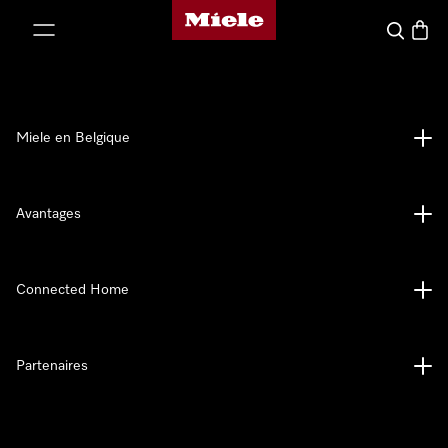
Page d'accueil de Miele
er au contenu
Search
Baske
Miele en Belgique
Avantages
Connected Home
Partenaires