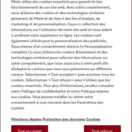
Miele utilise des cookies essentiels pour garantir le bon
fonctionnement de son site web. Avec votre consentement,
FRANÇAIS
nous utilisons des cookies et des technologies similaires
provenant de Miele et de tiers à des fins d'analyse, de
marketing et de personnalisation. Ceux-ci collectent des
informations sur l'utilisation de notre site web et nous aident
à améliorer votre expérience en ligne. Les cookies sont
également utilisés pour la personnalisation des publicités.
Miele sur Facebook
Miele sur Youtube
Miele sur Instagram
Miele sur Pinterest
Sous réserve d’un consentement distinct (« Personnalisation
complète »), nous utilisons les cookies Bloomreach et des
technologies similaires pour collecter des informations sur
votre comportement, que nous associons à votre profil afin
d’adapter le contenu que nous vous présentons sur différents
canaux. Sélectionnez « Tout accepter » pour autoriser tous les
Informations légales
cookies. Sélectionnez « Tout refuser » pour n’utiliser que les
cookies essentiels. Pour plus d’informations, veuillez consulter
CGV
notre Politique de confidentialité et notre Politique relative
Protection des données
aux cookies. Vous pouvez modifier ou retirer votre
Conditions d’utilisation
consentement à tout moment dans les Paramètres des
cookies.
Déclaration d'accessibilité
Digital Services Act
Mentions légales
Protection des données
Cookies
Formulaire de rétractation
Tout accepter
Tout refuser