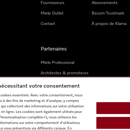
Fournisseurs
Abonnements
Miele Outlet
Becom Trustmark
Contact
À propos de Klarna
Partenaires
Miele Professional
Architectes & promoteurs
Miele Marine
 nécessitant votre consentement
Techniciens Miele externes
 cookies essentiels. Avec votre consentement, nous
i à des fins de marketing et d'analyse, y compris
qui collectent des informations sur votre utilisation
 en ligne. Les cookies sont également utilisés pour
Personnalisation complète »), nous utilisons les
nformations sur votre comportement d'utilisateur,
us vous présentons via différents canaux. En