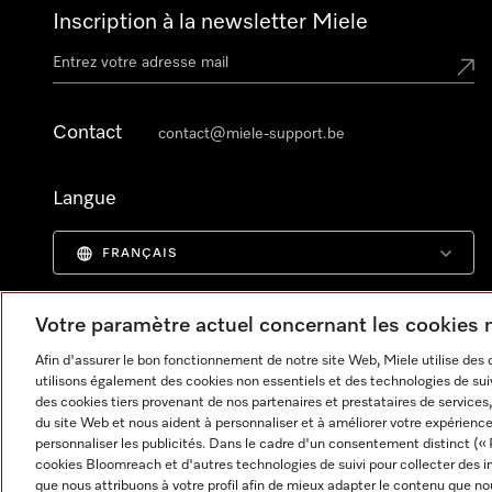
Inscription à la newsletter Miele
Contact
contact@miele-support.be
Langue
FRANÇAIS
Votre paramètre actuel concernant les cookies
Afin d'assurer le bon fonctionnement de notre site Web, Miele utilise des
utilisons également des cookies non essentiels et des technologies de suiv
des cookies tiers provenant de nos partenaires et prestataires de services, 
du site Web et nous aident à personnaliser et à améliorer votre expérience
personnaliser les publicités. Dans le cadre d'un consentement distinct (« 
cookies Bloomreach et d'autres technologies de suivi pour collecter des i
que nous attribuons à votre profil afin de mieux adapter le contenu que no