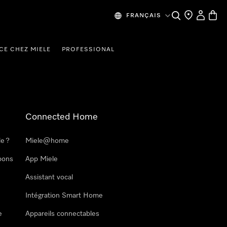
Search
Find a store
My Accou
Baske
FRANÇAIS
CE CHEZ MIELE
PROFESSIONAL
Connected Home
le ?
Miele@home
pons
App Miele
Assistant vocal
Intégration Smart Home
e
Appareils connectables